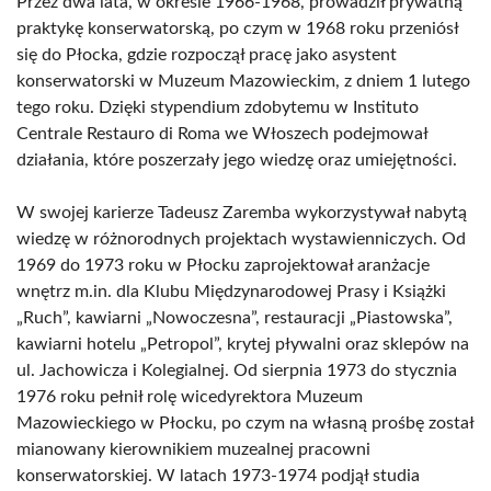
Przez dwa lata, w okresie 1966-1968, prowadził prywatną
praktykę konserwatorską, po czym w 1968 roku przeniósł
się do Płocka, gdzie rozpoczął pracę jako asystent
konserwatorski w Muzeum Mazowieckim, z dniem 1 lutego
tego roku. Dzięki stypendium zdobytemu w Instituto
Centrale Restauro di Roma we Włoszech podejmował
działania, które poszerzały jego wiedzę oraz umiejętności.
W swojej karierze Tadeusz Zaremba wykorzystywał nabytą
wiedzę w różnorodnych projektach wystawienniczych. Od
1969 do 1973 roku w Płocku zaprojektował aranżacje
wnętrz m.in. dla Klubu Międzynarodowej Prasy i Książki
„Ruch”, kawiarni „Nowoczesna”, restauracji „Piastowska”,
kawiarni hotelu „Petropol”, krytej pływalni oraz sklepów na
ul. Jachowicza i Kolegialnej. Od sierpnia 1973 do stycznia
1976 roku pełnił rolę wicedyrektora Muzeum
Mazowieckiego w Płocku, po czym na własną prośbę został
mianowany kierownikiem muzealnej pracowni
konserwatorskiej. W latach 1973-1974 podjął studia