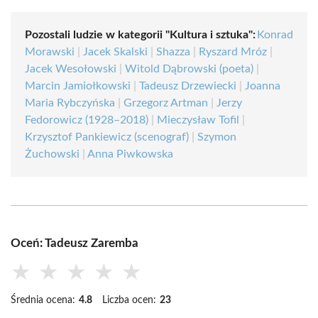
Pozostali ludzie w kategorii "Kultura i sztuka":
Konrad
Morawski
|
Jacek Skalski
|
Shazza
|
Ryszard Mróz
|
Jacek Wesołowski
|
Witold Dąbrowski (poeta)
|
Marcin Jamiołkowski
|
Tadeusz Drzewiecki
|
Joanna
Maria Rybczyńska
|
Grzegorz Artman
|
Jerzy
Fedorowicz (1928–2018)
|
Mieczysław Tofil
|
Krzysztof Pankiewicz (scenograf)
|
Szymon
Żuchowski
|
Anna Piwkowska
Oceń: Tadeusz Zaremba
★
★
★
★
★
Średnia ocena:
4.8
Liczba ocen:
23