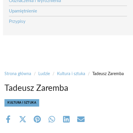
Odznaczenia i wyróżnienia
Upamiętnienie
Przypisy
Strona główna
/
Ludzie
/
Kultura i sztuka
/
Tadeusz Zaremba
Tadeusz Zaremba
KULTURA I SZTUKA
Share
Share
Share
Share
Share
Share
on
on
on
on
on
on
Facebook
X
Pinterest
WhatsApp
LinkedIn
Email