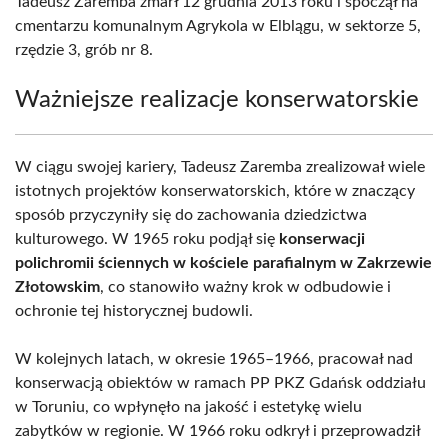
Tadeusz Zaremba zmarł 12 grudnia 2013 roku i spoczął na
cmentarzu komunalnym Agrykola w Elblągu, w sektorze 5,
rzędzie 3, grób nr 8.
Ważniejsze realizacje konserwatorskie
W ciągu swojej kariery, Tadeusz Zaremba zrealizował wiele
istotnych projektów konserwatorskich, które w znaczący
sposób przyczyniły się do zachowania dziedzictwa
kulturowego. W 1965 roku podjął się
konserwacji
polichromii ściennych w kościele parafialnym w Zakrzewie
Złotowskim
, co stanowiło ważny krok w odbudowie i
ochronie tej historycznej budowli.
W kolejnych latach, w okresie 1965–1966, pracował nad
konserwacją obiektów w ramach PP PKZ Gdańsk oddziału
w Toruniu, co wpłynęło na jakość i estetykę wielu
zabytków w regionie. W 1966 roku odkrył i przeprowadził