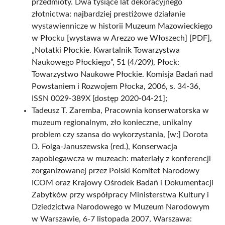
przedmioty. Dwa tysiące lat dekoracyjnego
złotnictwa: najbardziej prestiżowe działanie
wystawiennicze w historii Muzeum Mazowieckiego
w Płocku [wystawa w Arezzo we Włoszech] [PDF],
„Notatki Płockie. Kwartalnik Towarzystwa
Naukowego Płockiego”, 51 (4/209), Płock:
Towarzystwo Naukowe Płockie. Komisja Badań nad
Powstaniem i Rozwojem Płocka, 2006, s. 34-36,
ISSN 0029-389X [dostęp 2020-04-21];
Tadeusz T. Zaremba, Pracownia konserwatorska w
muzeum regionalnym, zło konieczne, unikalny
problem czy szansa do wykorzystania, [w:] Dorota
D. Folga-Januszewska (red.), Konserwacja
zapobiegawcza w muzeach: materiały z konferencji
zorganizowanej przez Polski Komitet Narodowy
ICOM oraz Krajowy Ośrodek Badań i Dokumentacji
Zabytków przy współpracy Ministerstwa Kultury i
Dziedzictwa Narodowego w Muzeum Narodowym
w Warszawie, 6-7 listopada 2007, Warszawa: