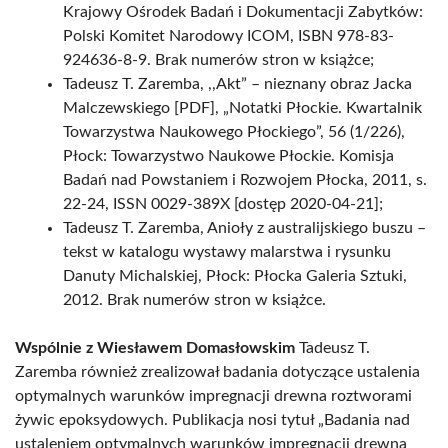
Krajowy Ośrodek Badań i Dokumentacji Zabytków:
Polski Komitet Narodowy ICOM, ISBN 978-83-
924636-8-9. Brak numerów stron w książce;
Tadeusz T. Zaremba, ,,Akt” – nieznany obraz Jacka
Malczewskiego [PDF], „Notatki Płockie. Kwartalnik
Towarzystwa Naukowego Płockiego”, 56 (1/226),
Płock: Towarzystwo Naukowe Płockie. Komisja
Badań nad Powstaniem i Rozwojem Płocka, 2011, s.
22-24, ISSN 0029-389X [dostęp 2020-04-21];
Tadeusz T. Zaremba, Anioły z australijskiego buszu –
tekst w katalogu wystawy malarstwa i rysunku
Danuty Michalskiej, Płock: Płocka Galeria Sztuki,
2012. Brak numerów stron w książce.
Wspólnie z Wiesławem Domasłowskim
Tadeusz T.
Zaremba również zrealizował badania dotyczące ustalenia
optymalnych warunków impregnacji drewna roztworami
żywic epoksydowych. Publikacja nosi tytuł „Badania nad
ustaleniem optymalnych warunków impregnacji drewna