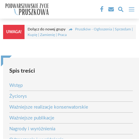
Przejdź
M
do
treści
Dołącz do nowej grupy
Pruszków - Ogłoszenia | Sprzedam |
UWAGA!
Kupię | Zamienię | Praca
Spis treści
Wstęp
Życiorys
Ważniejsze realizacje konserwatorskie
Ważniejsze publikacje
Nagrody i wyróżnienia