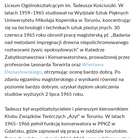
Liceum Ogólnokształcącym im. Tadeusza Kościuszki. W
latach 1959–1965 studiował na Wydziale Sztuk Pięknych
Uniwersytetu Mikołaja Kopernika w Toruniu, koncentrując
się na technologii i technikach sztuk plastycznych. 30
czerwca 1965 roku obronił pracę magisterską pt. „Badania
nad metodami impregnacji drewna niepolichromowanego
roztworami żywic epoksydowych” w Katedrze
Zabytkoznawstwa i Konserwatorstwa, prowadzonej przez
profesorów Leonarda Torwirta oraz
Wiesława
Domasłowskiego
, otrzymując ocenę bardzo dobrą. Po
zdaniu egzaminu magisterskiego z wynikami również na
poziomie bardzo dobrym, uzyskał dyplom ukończenia
studiów wyższych 2 lipca 1965 roku.
Tadeusz był współzałożycielem i pierwszym kierownikiem
Klubu Związków Twórczych „Azyl” w Toruniu. W latach
1965–1966 pełnił funkcję konserwatora w PPKZ w
Gdańsku, gdzie zajmował się pracą w oddziale toruńskim.