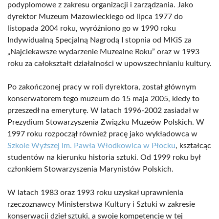
podyplomowe z zakresu organizacji i zarządzania. Jako
dyrektor Muzeum Mazowieckiego od lipca 1977 do
listopada 2004 roku, wyróżniono go w 1990 roku
Indywidualną Specjalną Nagrodą I stopnia od MKiS za
„Najciekawsze wydarzenie Muzealne Roku” oraz w 1993
roku za całokształt działalności w upowszechnianiu kultury.
Po zakończonej pracy w roli dyrektora, został głównym
konserwatorem tego muzeum do 15 maja 2005, kiedy to
przeszedł na emeryturę. W latach 1996-2002 zasiadał w
Prezydium Stowarzyszenia Związku Muzeów Polskich. W
1997 roku rozpoczął również pracę jako wykładowca w
Szkole Wyższej im. Pawła Włodkowica w Płocku
, kształcąc
studentów na kierunku historia sztuki. Od 1999 roku był
członkiem Stowarzyszenia Marynistów Polskich.
W latach 1983 oraz 1993 roku uzyskał uprawnienia
rzeczoznawcy Ministerstwa Kultury i Sztuki w zakresie
konserwacji dzieł sztuki, a swoje kompetencje w tej