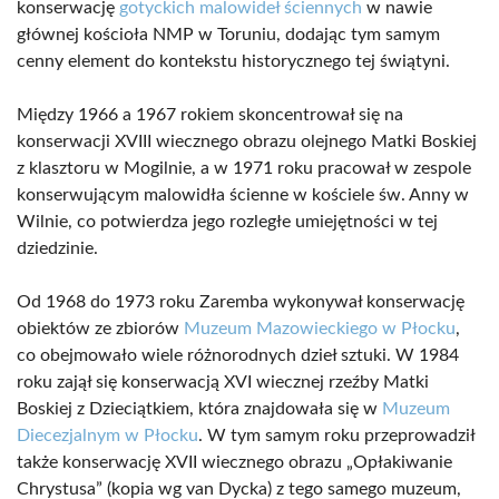
konserwację
gotyckich malowideł ściennych
w nawie
głównej kościoła NMP w Toruniu, dodając tym samym
cenny element do kontekstu historycznego tej świątyni.
Między 1966 a 1967 rokiem skoncentrował się na
konserwacji XVIII wiecznego obrazu olejnego Matki Boskiej
z klasztoru w Mogilnie, a w 1971 roku pracował w zespole
konserwującym malowidła ścienne w kościele św. Anny w
Wilnie, co potwierdza jego rozległe umiejętności w tej
dziedzinie.
Od 1968 do 1973 roku Zaremba wykonywał konserwację
obiektów ze zbiorów
Muzeum Mazowieckiego w Płocku
,
co obejmowało wiele różnorodnych dzieł sztuki. W 1984
roku zajął się konserwacją XVI wiecznej rzeźby Matki
Boskiej z Dzieciątkiem, która znajdowała się w
Muzeum
Diecezjalnym w Płocku
. W tym samym roku przeprowadził
także konserwację XVII wiecznego obrazu „Opłakiwanie
Chrystusa” (kopia wg van Dycka) z tego samego muzeum,