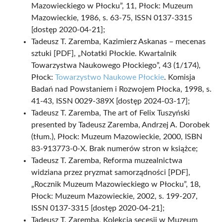
Mazowieckiego w Płocku”, 11, Płock: Muzeum
Mazowieckie, 1986, s. 63-75, ISSN 0137-3315
[dostęp 2020-04-21];
Tadeusz T. Zaremba, Kazimierz Askanas – mecenas
sztuki [PDF], „Notatki Płockie. Kwartalnik
Towarzystwa Naukowego Płockiego”, 43 (1/174),
Płock:
Towarzystwo Naukowe Płockie
. Komisja
Badań nad Powstaniem i Rozwojem Płocka, 1998, s.
41-43, ISSN 0029-389X [dostęp 2024-03-17];
Tadeusz T. Zaremba, The art of Felix Tuszyński
presented by Tadeusz Zaremba, Andrzej A. Dorobek
(tłum.), Płock: Muzeum Mazowieckie, 2000, ISBN
83-913773-0-X. Brak numerów stron w książce;
Tadeusz T. Zaremba, Reforma muzealnictwa
widziana przez pryzmat samorządności [PDF],
„Rocznik Muzeum Mazowieckiego w Płocku”, 18,
Płock: Muzeum Mazowieckie, 2002, s. 199-207,
ISSN 0137-3315 [dostęp 2020-04-21];
Tadeusz T. Zaremba, Kolekcja secesji w Muzeum