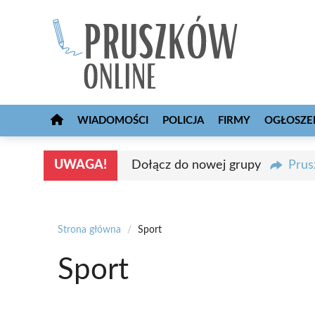
Przejdź
do
treści
WIADOMOŚCI
POLICJA
FIRMY
OGŁOSZE
UWAGA!
Dołącz do nowej grupy
Prus
Strona główna
/
Sport
Sport