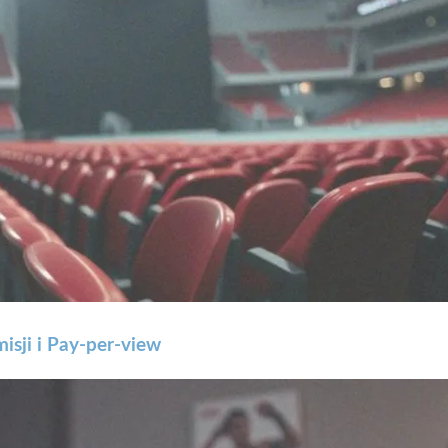
sji i Pay-per-view