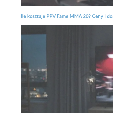
Ile kosztuje PPV Fame MMA 20? Ceny i do