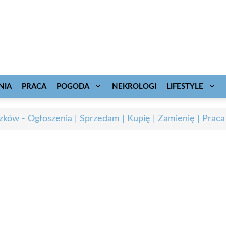
NIA
PRACA
POGODA
NEKROLOGI
LIFESTYLE
zków - Ogłoszenia | Sprzedam | Kupię | Zamienię | Praca