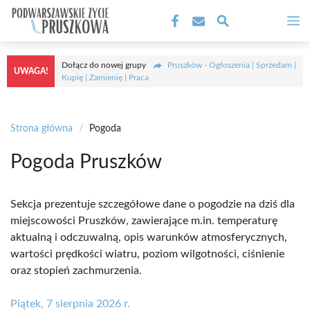
Przejdź
M
do
treści
Dołącz do nowej grupy
Pruszków - Ogłoszenia | Sprzedam |
UWAGA!
Kupię | Zamienię | Praca
Strona główna
/
Pogoda
Pogoda Pruszków
Sekcja prezentuje szczegółowe dane o pogodzie na dziś dla
miejscowości Pruszków, zawierające m.in. temperaturę
aktualną i odczuwalną, opis warunków atmosferycznych,
wartości prędkości wiatru, poziom wilgotności, ciśnienie
oraz stopień zachmurzenia.
Piątek, 7 sierpnia 2026 r.