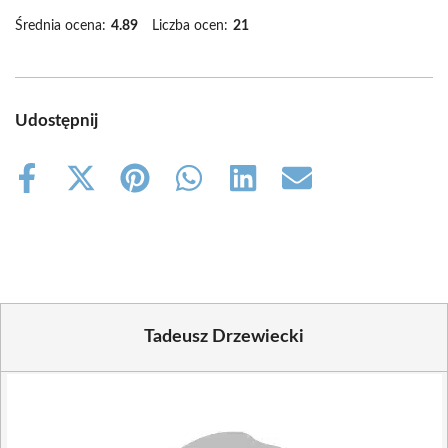
Średnia ocena:
4.89
Liczba ocen:
21
Udostępnij
Share
Share
Share
Share
Share
Share
on
on
on
on
on
on
Facebook
X
Pinterest
WhatsApp
LinkedIn
Email
(Twitter)
Tadeusz Drzewiecki