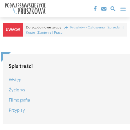
Przejdź
M
do
treści
Dołącz do nowej grupy
Pruszków - Ogłoszenia | Sprzedam |
UWAGA!
Kupię | Zamienię | Praca
Spis treści
Wstęp
Życiorys
Filmografia
Przypisy