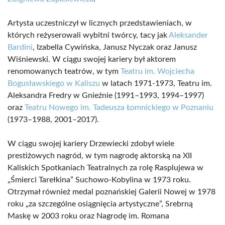
Artysta uczestniczył w licznych przedstawieniach, w
których reżyserowali wybitni twórcy, tacy jak
Aleksander
Bardini
, Izabella Cywińska, Janusz Nyczak oraz Janusz
Wiśniewski. W ciągu swojej kariery był aktorem
renomowanych teatrów, w tym
Teatru im. Wojciecha
Bogusławskiego w Kaliszu
w latach 1971-1973, Teatru im.
Aleksandra Fredry w Gnieźnie (1991–1993, 1994–1997)
oraz
Teatru Nowego im. Tadeusza Łomnickiego w Poznaniu
(1973–1988, 2001–2017).
W ciągu swojej kariery Drzewiecki zdobył wiele
prestiżowych nagród, w tym nagrodę aktorską na XII
Kaliskich Spotkaniach Teatralnych za rolę Rasplujewa w
„Śmierci Tarełkina” Suchowo-Kobylina w 1973 roku.
Otrzymał również medal poznańskiej Galerii Nowej w 1978
roku „za szczególne osiągnięcia artystyczne”, Srebrną
Maskę w 2003 roku oraz Nagrodę im. Romana