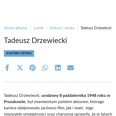
Strona główna
/
Ludzie
/
Kultura i sztuka
/
Tadeusz Drzewiecki
Tadeusz Drzewiecki
KULTURA I SZTUKA
Share
Share
Share
Share
Share
Share
on
on
on
on
on
on
Facebook
X
Pinterest
WhatsApp
LinkedIn
Email
(Twitter)
Tadeusz Drzewiecki,
urodzony 8 października 1948 roku w
Pruszkowie
, był znamienitym polskim aktorem, którego
kariera obejmowała zarówno film, jak i teatr. Jego
niezwykłe umiejętności oraz charyzma sprawiły, że w latach