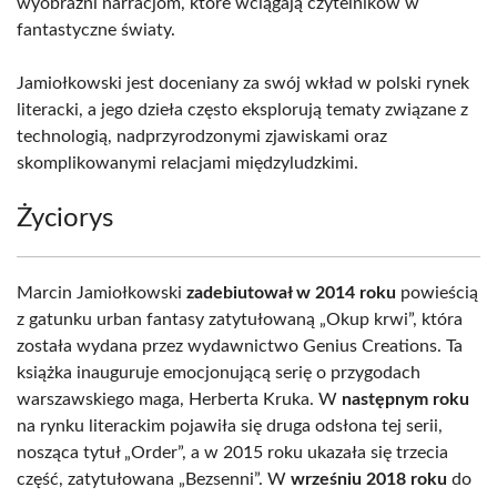
wyobraźni narracjom, które wciągają czytelników w
fantastyczne światy.
Jamiołkowski jest doceniany za swój wkład w polski rynek
literacki, a jego dzieła często eksplorują tematy związane z
technologią, nadprzyrodzonymi zjawiskami oraz
skomplikowanymi relacjami międzyludzkimi.
Życiorys
Marcin Jamiołkowski
zadebiutował w 2014 roku
powieścią
z gatunku urban fantasy zatytułowaną „Okup krwi”, która
została wydana przez wydawnictwo Genius Creations. Ta
książka inauguruje emocjonującą serię o przygodach
warszawskiego maga, Herberta Kruka. W
następnym roku
na rynku literackim pojawiła się druga odsłona tej serii,
nosząca tytuł „Order”, a w 2015 roku ukazała się trzecia
część, zatytułowana „Bezsenni”. W
wrześniu 2018 roku
do