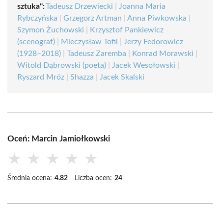
sztuka":
Tadeusz Drzewiecki
|
Joanna Maria
Rybczyńska
|
Grzegorz Artman
|
Anna Piwkowska
|
Szymon Żuchowski
|
Krzysztof Pankiewicz
(scenograf)
|
Mieczysław Tofil
|
Jerzy Fedorowicz
(1928–2018)
|
Tadeusz Zaremba
|
Konrad Morawski
|
Witold Dąbrowski (poeta)
|
Jacek Wesołowski
|
Ryszard Mróz
|
Shazza
|
Jacek Skalski
Oceń: Marcin Jamiołkowski
★
★
★
★
★
Średnia ocena:
4.82
Liczba ocen:
24