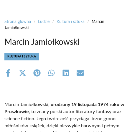
Strona główna
/
Ludzie
/
Kultura i sztuka
/
Marcin
Jamiołkowski
Marcin Jamiołkowski
KULTURA I SZTUKA
Share
Share
Share
Share
Share
Share
on
on
on
on
on
on
Facebook
X
Pinterest
WhatsApp
LinkedIn
Email
(Twitter)
Marcin Jamiołkowski,
urodzony 19 listopada 1974 roku w
Pruszkowie
, to znany polski autor literatury fantasy oraz
science fiction. Jego twórczość przyciąga liczne grono
miłośników książek, dzięki niezwykle barwnym i pełnym