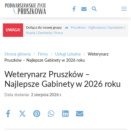
Przejdź
M
do
treści
Dołącz do nowej grupy
Pruszków - Ogłoszenia | Sprzedam |
UWAGA!
Kupię | Zamienię | Praca
Strona główna
/
Firmy
/
Usługi Lokalne
/
Weterynarz
Pruszków – Najlepsze Gabinety w 2026 roku
Weterynarz Pruszków –
Najlepsze Gabinety w 2026 roku
Data dodania:
2 sierpnia 2026 r.
Share
Share
Share
Share
Share
Share
on
on
on
on
on
on
Facebook
X
Pinterest
WhatsApp
LinkedIn
Email
(Twitter)