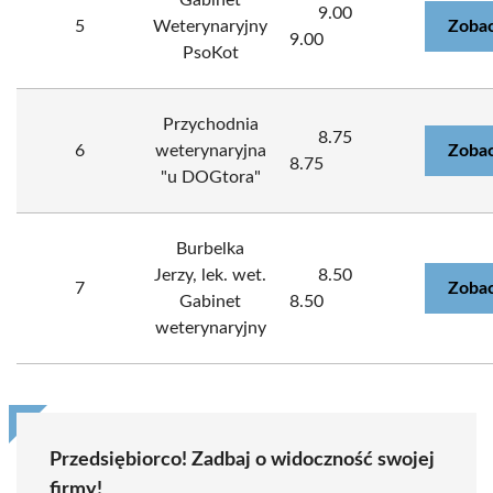
Gabinet
9.00
5
Weterynaryjny
Zobac
9.00
PsoKot
Przychodnia
8.75
6
weterynaryjna
Zobac
8.75
"u DOGtora"
Burbelka
Jerzy, lek. wet.
8.50
7
Zobac
Gabinet
8.50
weterynaryjny
Przedsiębiorco! Zadbaj o widoczność swojej
firmy!