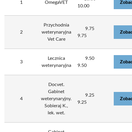
1
OmegaVET
Zobac
10.00
Przychodnia
9.75
2
weterynaryjna
Zobac
9.75
Vet Care
Lecznica
9.50
3
Zobac
weterynaryjna
9.50
Docvet.
Gabinet
9.25
4
weterynaryjny.
Zobac
9.25
Sobieraj K.,
lek. wet.