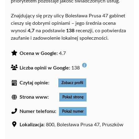
priorytetem pozostaje jakość świadczonych usług.
Znajdujący się przy ulicy Bolesława Prusa 47 gabinet
cieszy się dobrymi opiniami – jego średnia ocena
wynosi
4,7
na podstawie
138
recenzji, co potwierdza
zaufanie i zadowolenie lokalnej społeczności.
Ocena w Google:
4.7
Liczba opinii w Google:
138
Czytaj opinie:
Zobacz profil
Strona www:
Pokaż stronę
Numer telefonu:
Pokaż numer
Lokalizacja:
800, Bolesława Prusa 47, Pruszków