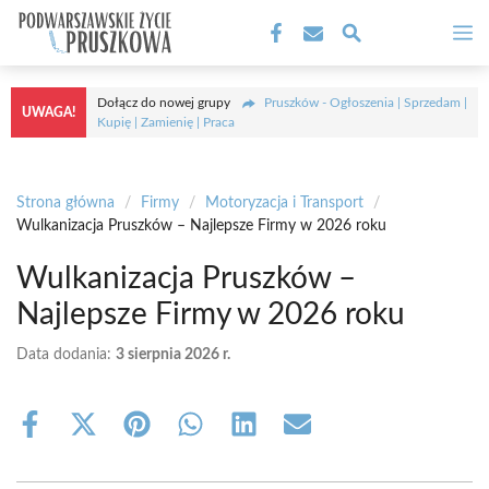
Przejdź
M
do
treści
Dołącz do nowej grupy
Pruszków - Ogłoszenia | Sprzedam |
UWAGA!
Kupię | Zamienię | Praca
Strona główna
/
Firmy
/
Motoryzacja i Transport
/
Wulkanizacja Pruszków – Najlepsze Firmy w 2026 roku
Wulkanizacja Pruszków –
Najlepsze Firmy w 2026 roku
Data dodania:
3 sierpnia 2026 r.
Share
Share
Share
Share
Share
Share
on
on
on
on
on
on
Facebook
X
Pinterest
WhatsApp
LinkedIn
Email
(Twitter)