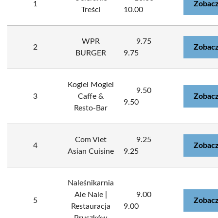
1
Zobacz
Treści
10.00
WPR
9.75
2
Zobacz
BURGER
9.75
Kogiel Mogiel
9.50
3
Caffe &
Zobacz
9.50
Resto-Bar
Com Viet
9.25
4
Zobacz
Asian Cuisine
9.25
Naleśnikarnia
Ale Nale |
9.00
5
Zobacz
Restauracja
9.00