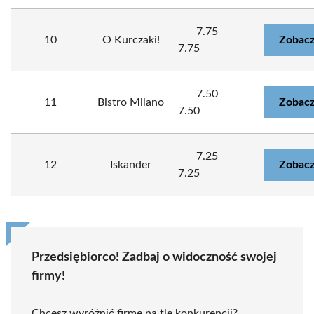
7.75
10
O Kurczaki!
Zobacz
7.75
7.50
11
Bistro Milano
Zobacz
7.50
7.25
12
Iskander
Zobacz
7.25
Przedsiębiorco! Zadbaj o widoczność swojej
firmy!
Chcesz wyróżnić firmę na tle konkurencji?