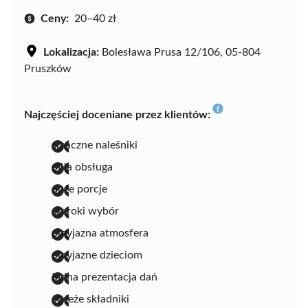
Ceny:
20–40 zł
Lokalizacja:
Bolesława Prusa 12/106, 05-804
Pruszków
Najczęściej doceniane przez klientów:
smaczne naleśniki
miła obsługa
duże porcje
szeroki wybór
przyjazna atmosfera
przyjazne dzieciom
ładna prezentacja dań
świeże składniki