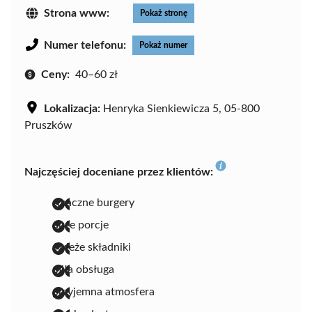
Strona www:
Pokaż stronę
Numer telefonu:
Pokaż numer
Ceny:
40–60 zł
Lokalizacja:
Henryka Sienkiewicza 5, 05-800
Pruszków
Najczęściej doceniane przez klientów:
smaczne burgery
duże porcje
świeże składniki
miła obsługa
przyjemna atmosfera