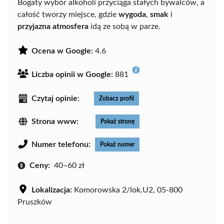
Bogaty wybór alkoholi przyciąga stałych bywalców, a
całość tworzy miejsce, gdzie
wygoda
,
smak
i
przyjazna atmosfera
idą ze sobą w parze.
Ocena w Google:
4.6
Liczba opinii w Google:
881
Czytaj opinie:
Zobacz profil
Strona www:
Pokaż stronę
Numer telefonu:
Pokaż numer
Ceny:
40–60 zł
Lokalizacja:
Komorowska 2/lok.U2, 05-800
Pruszków