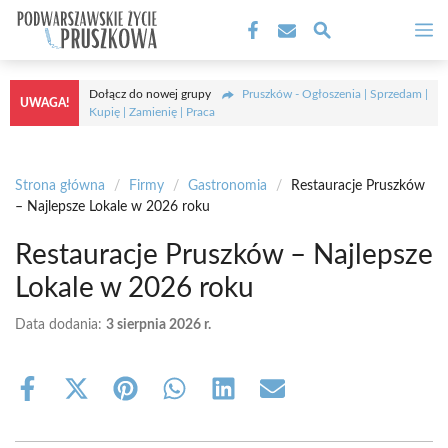
Przejdź
M
do
treści
Dołącz do nowej grupy
Pruszków - Ogłoszenia | Sprzedam |
UWAGA!
Kupię | Zamienię | Praca
Strona główna
/
Firmy
/
Gastronomia
/
Restauracje Pruszków
– Najlepsze Lokale w 2026 roku
Restauracje Pruszków – Najlepsze
Lokale w 2026 roku
Data dodania:
3 sierpnia 2026 r.
Share
Share
Share
Share
Share
Share
on
on
on
on
on
on
Facebook
X
Pinterest
WhatsApp
LinkedIn
Email
(Twitter)