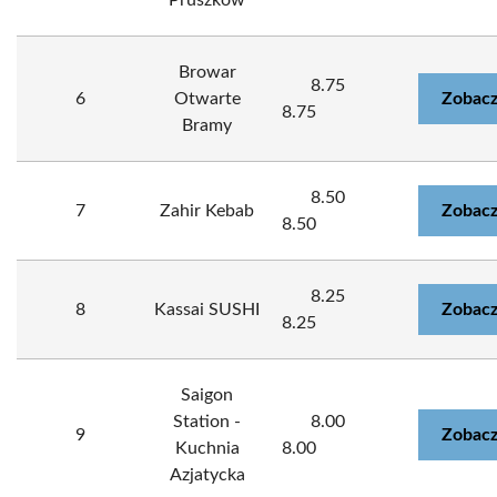
Pruszków
Browar
8.75
6
Otwarte
Zobacz
8.75
Bramy
8.50
7
Zahir Kebab
Zobacz
8.50
8.25
8
Kassai SUSHI
Zobacz
8.25
Saigon
Station -
8.00
9
Zobacz
Kuchnia
8.00
Azjatycka