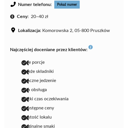
Numer telefonu:
Pokaż numer
Ceny:
20–40 zł
Lokalizacja:
Komorowska 2, 05-800 Pruszków
Najczęściej doceniane przez klientów:
duże porcje
świeże składniki
smaczne jedzenie
miła obsługa
krótki czas oczekiwania
przystępne ceny
czystość lokalu
oryginalne smaki