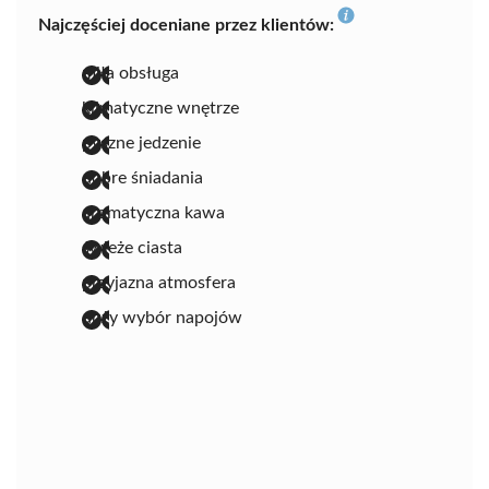
Najczęściej doceniane przez klientów:
miła obsługa
klimatyczne wnętrze
pyszne jedzenie
dobre śniadania
aromatyczna kawa
świeże ciasta
przyjazna atmosfera
duży wybór napojów