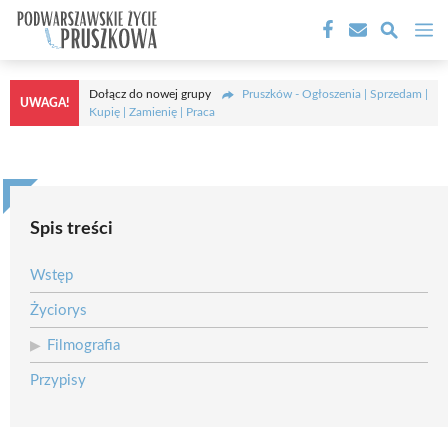
Przejdź
M
do
treści
Dołącz do nowej grupy
Pruszków - Ogłoszenia | Sprzedam |
UWAGA!
Kupię | Zamienię | Praca
Spis treści
Wstęp
Życiorys
Filmografia
Przypisy