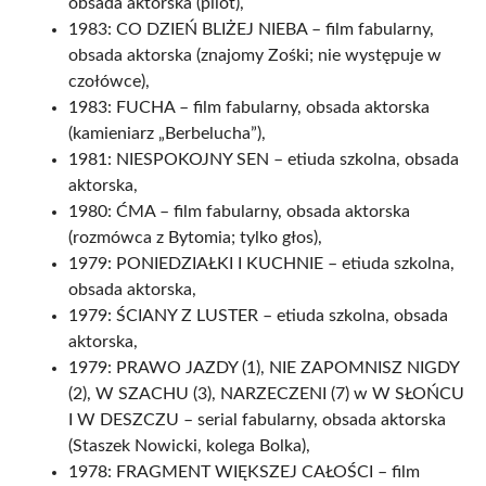
obsada aktorska (pilot),
1983: CO DZIEŃ BLIŻEJ NIEBA – film fabularny,
obsada aktorska (znajomy Zośki; nie występuje w
czołówce),
1983: FUCHA – film fabularny, obsada aktorska
(kamieniarz „Berbelucha”),
1981: NIESPOKOJNY SEN – etiuda szkolna, obsada
aktorska,
1980: ĆMA – film fabularny, obsada aktorska
(rozmówca z Bytomia; tylko głos),
1979: PONIEDZIAŁKI I KUCHNIE – etiuda szkolna,
obsada aktorska,
1979: ŚCIANY Z LUSTER – etiuda szkolna, obsada
aktorska,
1979: PRAWO JAZDY (1), NIE ZAPOMNISZ NIGDY
(2), W SZACHU (3), NARZECZENI (7) w W SŁOŃCU
I W DESZCZU – serial fabularny, obsada aktorska
(Staszek Nowicki, kolega Bolka),
1978: FRAGMENT WIĘKSZEJ CAŁOŚCI – film