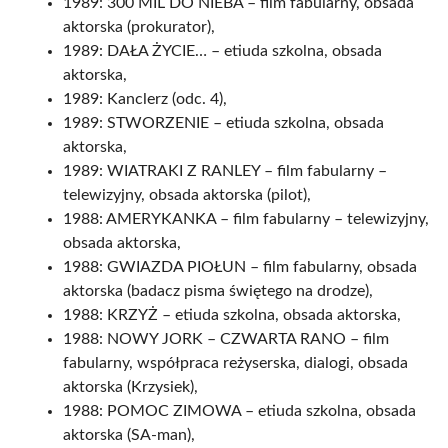
1989: 300 MIL DO NIEBA – film fabularny, obsada
aktorska (prokurator),
1989: DAŁA ŻYCIE… – etiuda szkolna, obsada
aktorska,
1989: Kanclerz (odc. 4),
1989: STWORZENIE – etiuda szkolna, obsada
aktorska,
1989: WIATRAKI Z RANLEY – film fabularny –
telewizyjny, obsada aktorska (pilot),
1988: AMERYKANKA – film fabularny – telewizyjny,
obsada aktorska,
1988: GWIAZDA PIOŁUN – film fabularny, obsada
aktorska (badacz pisma świętego na drodze),
1988: KRZYŻ – etiuda szkolna, obsada aktorska,
1988: NOWY JORK – CZWARTA RANO – film
fabularny, współpraca reżyserska, dialogi, obsada
aktorska (Krzysiek),
1988: POMOC ZIMOWA – etiuda szkolna, obsada
aktorska (SA-man),