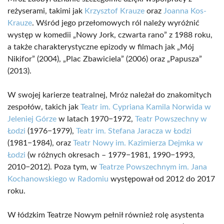
reżyserami, takimi jak
Krzysztof Krauze
oraz
Joanna Kos-
Krauze
. Wśród jego przełomowych ról należy wyróżnić
występ w komedii „Nowy Jork, czwarta rano” z 1988 roku,
a także charakterystyczne epizody w filmach jak „Mój
Nikifor” (2004), „Plac Zbawiciela” (2006) oraz „Papusza”
(2013).
W swojej karierze teatralnej, Mróz należał do znakomitych
zespołów, takich jak
Teatr im. Cypriana Kamila Norwida w
Jeleniej Górze
w latach 1970−1972,
Teatr Powszechny w
Łodzi
(1976−1979),
Teatr im. Stefana Jaracza w Łodzi
(1981−1984), oraz
Teatr Nowy im. Kazimierza Dejmka w
Łodzi
(w różnych okresach – 1979−1981, 1990−1993,
2010−2012). Poza tym, w
Teatrze Powszechnym im. Jana
Kochanowskiego w Radomiu
występował od 2012 do 2017
roku.
W łódzkim Teatrze Nowym pełnił również rolę asystenta