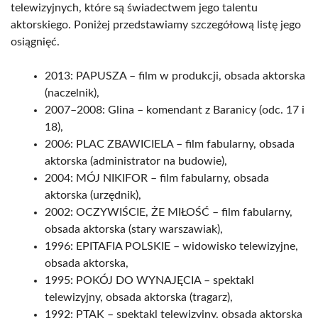
telewizyjnych, które są świadectwem jego talentu
aktorskiego. Poniżej przedstawiamy szczegółową listę jego
osiągnięć.
2013: PAPUSZA – film w produkcji, obsada aktorska
(naczelnik),
2007–2008: Glina – komendant z Baranicy (odc. 17 i
18),
2006: PLAC ZBAWICIELA – film fabularny, obsada
aktorska (administrator na budowie),
2004: MÓJ NIKIFOR – film fabularny, obsada
aktorska (urzędnik),
2002: OCZYWIŚCIE, ŻE MIŁOŚĆ – film fabularny,
obsada aktorska (stary warszawiak),
1996: EPITAFIA POLSKIE – widowisko telewizyjne,
obsada aktorska,
1995: POKÓJ DO WYNAJĘCIA – spektakl
telewizyjny, obsada aktorska (tragarz),
1992: PTAK – spektakl telewizyjny, obsada aktorska