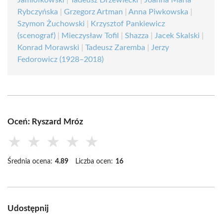
Jamiołkowski
|
Tadeusz Drzewiecki
|
Joanna Maria
Rybczyńska
|
Grzegorz Artman
|
Anna Piwkowska
|
Szymon Żuchowski
|
Krzysztof Pankiewicz
(scenograf)
|
Mieczysław Tofil
|
Shazza
|
Jacek Skalski
|
Konrad Morawski
|
Tadeusz Zaremba
|
Jerzy
Fedorowicz (1928–2018)
Oceń: Ryszard Mróz
★
★
★
★
★
Średnia ocena:
4.89
Liczba ocen:
16
Udostępnij