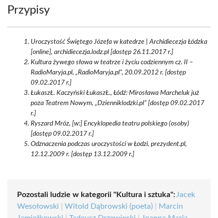
Przypisy
Uroczystość Świętego Józefa w katedrze | Archidiecezja Łódzka
[online], archidiecezja.lodz.pl [dostęp 26.11.2017 r.]
Kultura żywego słowa w teatrze i życiu codziennym cz. II –
RadioMaryja.pl, „RadioMaryja.pl”, 20.09.2012 r. [dostęp
09.02.2017 r.]
ŁukaszŁ. Kaczyński ŁukaszŁ., Łódź: Mirosława Marcheluk już
poza Teatrem Nowym, „Dzienniklodzki.pl” [dostęp 09.02.2017
r.]
Ryszard Mróz, [w:] Encyklopedia teatru polskiego (osoby)
[dostęp 09.02.2017 r.]
Odznaczenia podczas uroczystości w Łodzi. prezydent.pl,
12.12.2009 r. [dostęp 13.12.2009 r.]
Pozostali ludzie w kategorii "Kultura i sztuka":
Jacek
Wesołowski
|
Witold Dąbrowski (poeta)
|
Marcin