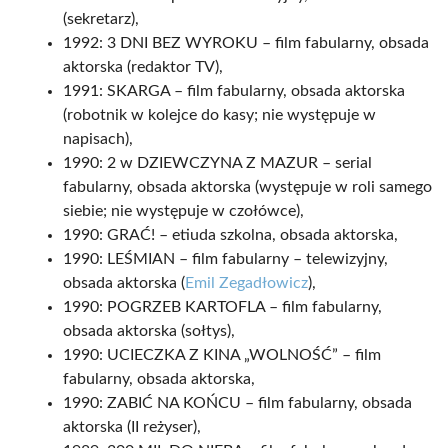
(sekretarz),
1992: 3 DNI BEZ WYROKU – film fabularny, obsada
aktorska (redaktor TV),
1991: SKARGA – film fabularny, obsada aktorska
(robotnik w kolejce do kasy; nie występuje w
napisach),
1990: 2 w DZIEWCZYNA Z MAZUR – serial
fabularny, obsada aktorska (występuje w roli samego
siebie; nie występuje w czołówce),
1990: GRAĆ! – etiuda szkolna, obsada aktorska,
1990: LEŚMIAN – film fabularny – telewizyjny,
obsada aktorska (
Emil Zegadłowicz
),
1990: POGRZEB KARTOFLA – film fabularny,
obsada aktorska (sołtys),
1990: UCIECZKA Z KINA „WOLNOŚĆ” – film
fabularny, obsada aktorska,
1990: ZABIĆ NA KOŃCU – film fabularny, obsada
aktorska (II reżyser),