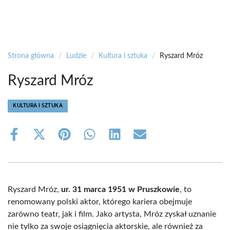
Strona główna
/
Ludzie
/
Kultura i sztuka
/
Ryszard Mróz
Ryszard Mróz
KULTURA I SZTUKA
Share
Share
Share
Share
Share
Share
on
on
on
on
on
on
Facebook
X
Pinterest
WhatsApp
LinkedIn
Email
(Twitter)
Ryszard Mróz,
ur. 31 marca 1951 w Pruszkowie
, to
renomowany polski aktor, którego kariera obejmuje
zarówno teatr, jak i film. Jako artysta, Mróz zyskał uznanie
nie tylko za swoje osiągnięcia aktorskie, ale również za