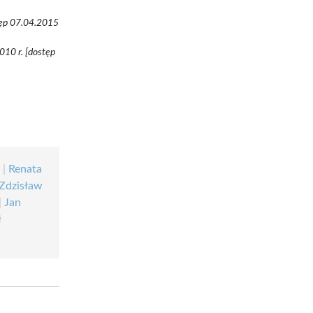
stęp 07.04.2015
010 r. [dostęp
a
|
Renata
Zdzisław
|
Jan
ł