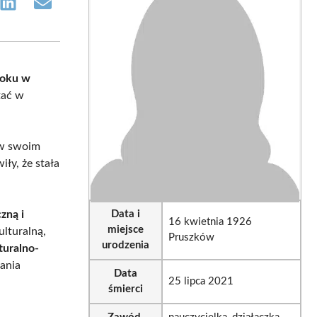
e
Share
Share
on
on
sApp
LinkedIn
Email
roku w
tać w
 w swoim
iły, że stała
zną i
Data i
16 kwietnia 1926
miejsce
ulturalną,
Pruszków
urodzenia
turalno-
wania
Data
25 lipca 2021
śmierci