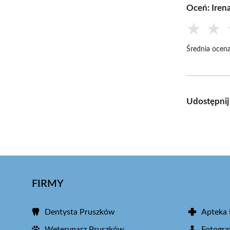
Oceń: Iren
★
★
Średnia ocena
Udostępnij
FIRMY
Dentysta Pruszków
Apteka
Weterynarz Pruszków
Fotogra