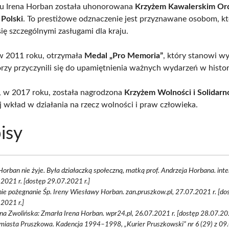
u Irena Horban została uhonorowana
Krzyżem Kawalerskim Or
Polski
. To prestiżowe odznaczenie jest przyznawane osobom, k
ię szczególnymi zasługami dla kraju.
w 2011 roku, otrzymała
Medal „Pro Memoria”
, który stanowi w
órzy przyczynili się do upamiętnienia ważnych wydarzeń w histori
 w 2017 roku, została nagrodzona
Krzyżem Wolności i Solidarn
j wkład w działania na rzecz wolności i praw człowieka.
isy
Horban nie żyje. Była działaczką społeczną, matką prof. Andrzeja Horbana. inter
2021 r. [dostęp 29.07.2021 r.]
ie pożegnanie Śp. Ireny Wiesławy Horban. zan.pruszkow.pl, 27.07.2021 r. [do
2021 r.]
na Zwolińska: Zmarła Irena Horban. wpr24.pl, 26.07.2021 r. [dostęp 28.07.202
miasta Pruszkowa. Kadencja 1994–1998, „Kurier Pruszkowski” nr 6 (29) z 09.0