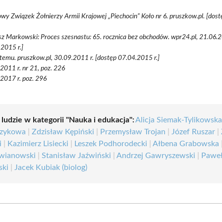
wy Związek Żołnierzy Armii Krajowej „Piechocin” Koło nr 6. pruszkow.pl. [do
z Markowski: Proces szesnastu: 65. rocznica bez obchodów. wpr24.pl, 21.06.2
2015 r.]
 temu. pruszkow.pl, 30.09.2011 r. [dostęp 07.04.2015 r.]
 2011 r. nr 21, poz. 226
 2017 r. poz. 296
 ludzie w kategorii "Nauka i edukacja":
Alicja Siemak-Tylikowsk
czykowa
|
Zdzisław Kępiński
|
Przemysław Trojan
|
Józef Ruszar
|
i
|
Kazimierz Lisiecki
|
Leszek Podhorodecki
|
Ałbena Grabowska
awianowski
|
Stanisław Jaźwiński
|
Andrzej Gawryszewski
|
Pawe
ski
|
Jacek Kubiak (biolog)