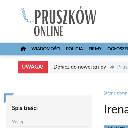
Przejdź
do
treści
WIADOMOŚCI
POLICJA
FIRMY
OGŁOSZE
UWAGA!
Dołącz do nowej grupy
Prus
Strona główn
Iren
Spis treści
Wstęp