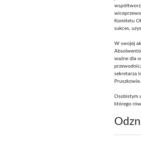
współtworzą
wiceprzewod
Komitetu O
sukces, uzy
W swojej ak
Absolwentów
ważne dla o
przewodnic
sekretarza 
Pruszkowie
Osobistym a
którego rów
Odzna