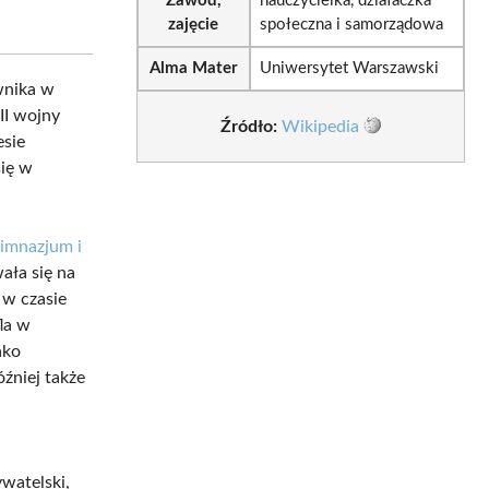
Zawód,
nauczycielka, działaczka
zajęcie
społeczna i samorządowa
Alma Mater
Uniwersytet Warszawski
ownika w
II wojny
Źródło:
Wikipedia
esie
się w
imnazjum i
ała się na
e w czasie
la w
ako
óźniej także
watelski,