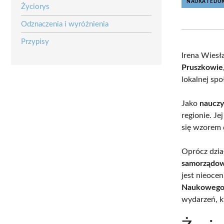
NAUKA I EDU
Życiorys
Odznaczenia i wyróżnienia
Przypisy
Irena Wiesł
Pruszkowie
lokalnej spo
Jako
nauczy
regionie. Je
się wzorem 
Oprócz dzia
samorządo
jest nieoce
Naukoweg
wydarzeń, k