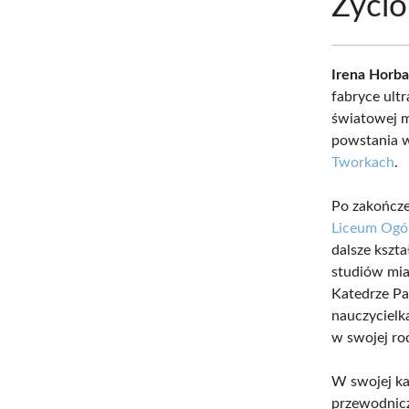
Życio
Irena Horb
fabryce ult
światowej m
powstania w
Tworkach
.
Po zakończe
Liceum Ogól
dalsze kszta
studiów mia
Katedrze Pa
nauczycielk
w swojej ro
W swojej ka
przewodnicz