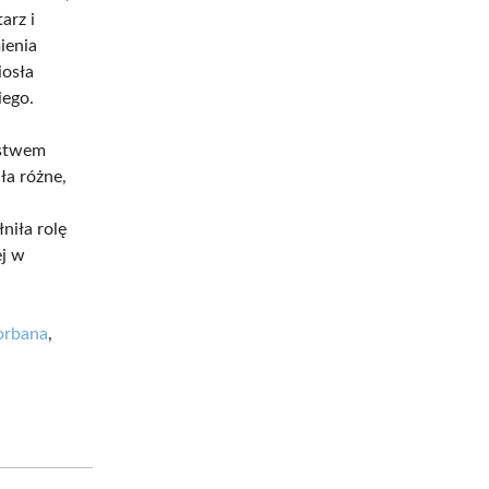
arz i
ienia
osła
iego.
ystwem
ła różne,
iła rolę
ej w
orbana
,