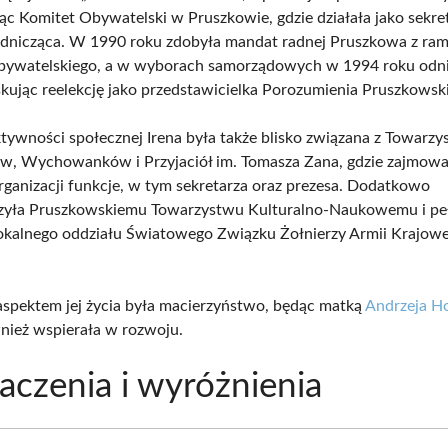
c Komitet Obywatelski w Pruszkowie, gdzie działała jako sekret
nicząca. W 1990 roku zdobyła mandat radnej Pruszkowa z ram
bywatelskiego, a w wyborach samorządowych w 1994 roku odni
skując reelekcję jako przedstawicielka Porozumienia Pruszkowsk
tywności społecznej Irena była także blisko związana z Towarz
, Wychowanków i Przyjaciół im. Tomasza Zana, gdzie zajmowa
rganizacji funkcje, w tym sekretarza oraz prezesa. Dodatkowo
zyła Pruszkowskiemu Towarzystwu Kulturalno-Naukowemu i pełn
lokalnego oddziału Światowego Związku Żołnierzy Armii Krajow
.
spektem jej życia była macierzyństwo, będąc matką
Andrzeja H
nież wspierała w rozwoju.
czenia i wyróżnienia