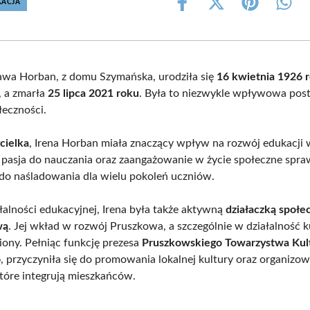
KACJA
Share
Share
Share
Shar
on
on
on
on
Facebook
X
Pinterest
What
(Twitter)
awa Horban, z domu Szymańska, urodziła się
16 kwietnia 1926 
, a zmarła
25 lipca 2021 roku
. Była to niezwykle wpływowa pos
łeczności.
cielka
, Irena Horban miała znaczący wpływ na rozwój edukacji
j pasja do nauczania oraz zaangażowanie w życie społeczne spraw
do naśladowania dla wielu pokoleń uczniów.
łalności edukacyjnej, Irena była także aktywną
działaczką społec
wą
. Jej wkład w rozwój Pruszkowa, a szczególnie w działalność k
niony. Pełniąc funkcję prezesa
Pruszkowskiego Towarzystwa Kul
o
, przyczyniła się do promowania lokalnej kultury oraz organizo
tóre integrują mieszkańców.