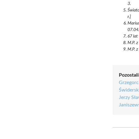
3.
Świato
r.]
Marius
07.04.
67 lat
M.P. z
M.P. z
Pozostali
Grzegor
Świdersk
Jerzy Sł
Janiszew