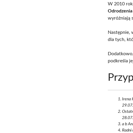
W 2010 rok
Odrodzenia 
wyróżniają s
Następnie, 
dla tych, kt
Dodatkowo,
podkreśla je
Przyp
Irena 
29.07.
Ostatn
28.07.
a b An
Radni 