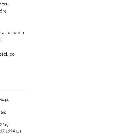
deru
tóre
yraz uznania
i.
ości
, co
ia.pl,
stęp
1 r.]
7.1994 r., s.