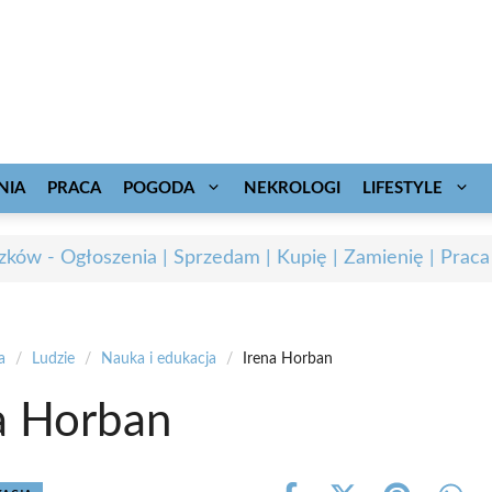
NIA
PRACA
POGODA
NEKROLOGI
LIFESTYLE
zków - Ogłoszenia | Sprzedam | Kupię | Zamienię | Praca
a
/
Ludzie
/
Nauka i edukacja
/
Irena Horban
a Horban