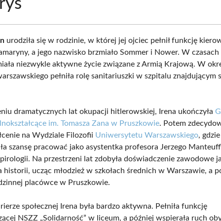
rys
an
urodziła się w rodzinie, w której jej ojciec pełnił funkcję kier
ramaryny, a jego nazwisko brzmiało Sommer i Nower. W czasach 
iała niezwykle aktywne życie związane z Armią Krajową. W okr
arszawskiego pełniła rolę sanitariuszki w szpitalu znajdującym 
niu dramatycznych lat okupacji hitlerowskiej, Irena ukończyła
G
nokształcące im. Tomasza Zana w Pruszkowie
. Potem zdecydow
łcenie na Wydziale Filozofii
Uniwersytetu Warszawskiego
, gdzi
ła szansę pracować jako asystentka profesora Jerzego Manteuff
pirologii. Na przestrzeni lat zdobyła doświadczenie zawodowe j
a historii, ucząc młodzież w szkołach średnich w Warszawie, a p
dzinnej placówce w Pruszkowie.
rierze społecznej Irena była bardzo aktywna. Pełniła funkcję
ącej NSZZ „Solidarność” w liceum, a później wspierała ruch oby