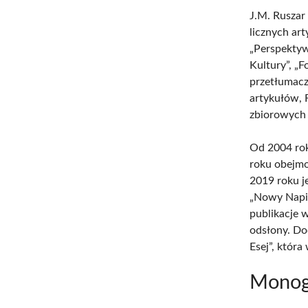
J.M. Ruszar
licznych ar
„Perspektyw
Kultury”, „F
przetłumacz
artykułów, 
zbiorowych 
Od 2004 r
roku obejm
2019 roku j
„Nowy Napis
publikacje w
odsłony. Do
Esej”, któr
Monog