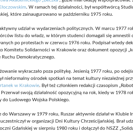
Kłoczowskim
. W ramach tej działalności, był współtwórcą Stu
skiej, które zainaugurowano w październiku 1975 roku.
 aktywny udział w wydarzeniach politycznych. W marcu 1977 ro
órców listu do władz, w którym studenci domagali się amnestii 
anych po protestach w czerwcu 1976 roku. Podpisał wtedy dek
o Komitetu Solidarności w Krakowie oraz dokument opozycji „k
ję Ruchu Demokratycznego.
żowanie wykraczało poza politykę. Jesienią 1977 roku, po odejś
ł nieformalny ośrodek spotkań na temat kultury niezależnej pr
ertanek w Krakowie
. Był też członkiem redakcji czasopism „Robot
. Przerwał swoją działalność opozycyjną na rok, kiedy w 1978 ro
 do Ludowego Wojska Polskiego.
 do Warszawy w 1979 roku, Ruszar aktywnie działał w Klubie In
i uczestniczył w organizacji Dni Kultury Chrześcijańskiej. Brał ud
toczni Gdańskiej w sierpniu 1980 roku i dołączył do NSZZ „Solid