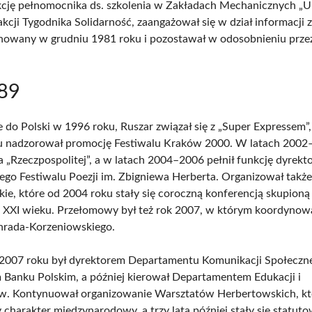
kcję pełnomocnika ds. szkolenia w Zakładach Mechanicznych „Ur
akcji Tygodnika Solidarność, zaangażował się w dział informacji
rnowany w grudniu 1981 roku i pozostawał w odosobnieniu prze
89
 do Polski w 1996 roku, Ruszar związał się z „Super Expressem”,
u nadzorował promocję Festiwalu Kraków 2000. W latach 2002
a „Rzeczpospolitej”, a w latach 2004–2006 pełnił funkcję dyrekt
go Festiwalu Poezji im. Zbigniewa Herberta. Organizował takż
ie, które od 2004 roku stały się coroczną konferencją skupioną 
 i XXI wieku. Przełomowy był też rok 2007, w którym koordynow
nrada-Korzeniowskiego.
2007 roku był dyrektorem Departamentu Komunikacji Społeczn
anku Polskim, a później kierował Departamentem Edukacji i
. Kontynuował organizowanie Warsztatów Herbertowskich, kt
y charakter międzynarodowy, a trzy lata później stały się statu