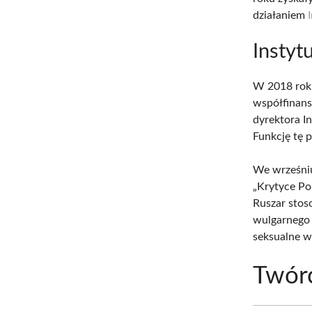
działaniem
Instytu
W 2018 roku
współfinans
dyrektora I
Funkcję tę p
We wrześniu
„Krytyce Pol
Ruszar stos
wulgarnego
seksualne w
Twór