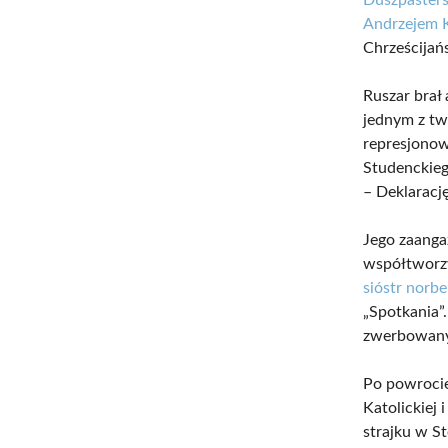
Andrzejem 
Chrześcijań
Ruszar brał
jednym z tw
represjonow
Studenckieg
– Deklarac
Jego zaanga
współtworzy
sióstr norb
„Spotkania”
zwerbowany
Po powrocie
Katolickiej 
strajku w S