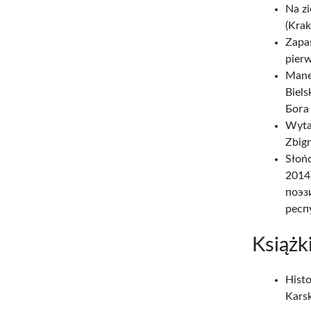
Na zi
(Kra
Zapas
pier
Mane
Biels
Бога
Wytar
Zbig
Słońc
2014
поэз
респ
Książk
Hist
Kars