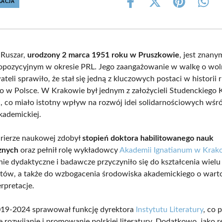
KACJA
Share
Share
Share
Shar
on
on
on
on
Facebook
X
Pinterest
What
(Twitter)
 Ruszar,
urodzony 2 marca 1951 roku w Pruszkowie
, jest znany
opozycyjnym w okresie PRL. Jego zaangażowanie w walkę o wol
eli sprawiło, że stał się jedną z kluczowych postaci w historii 
o w Polsce. W Krakowie był jednym z założycieli Studenckiego 
i, co miało istotny wpływ na rozwój idei solidarnościowych wśr
kademickiej.
rierze naukowej zdobył
stopień doktora habilitowanego nauk
znych
oraz pełnił rolę wykładowcy
Akademii Ignatianum w Krak
ie dydaktyczne i badawcze przyczyniło się do kształcenia wiel
istów, a także do wzbogacenia środowiska akademickiego o war
erpretacje.
019-2024 sprawował funkcję dyrektora
Instytutu Literatury
, co 
e rozwijanie i promowanie polskiej literatury. Dodatkowo, jako 