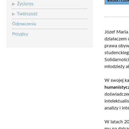
NAUKA I EDU
Życiorys
Twórczość
Odznaczenia
Józef Maria
Przypisy
działaczem 
prawa obywat
studenckieg
Solidarnośc
młodzieży a
W swojej ka
humanistyc
doświadczen
intelektual
analizy i int
W latach 2
mu na dalsz