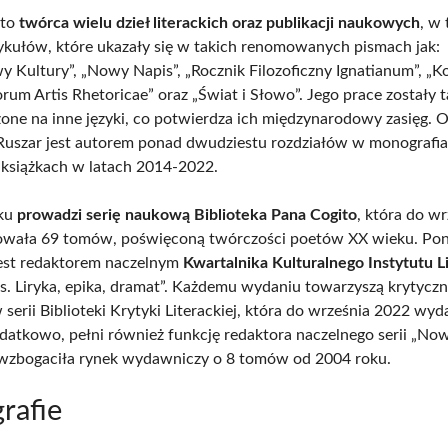
 to
twórca wielu dzieł literackich oraz publikacji naukowych
, w
tykułów, które ukazały się w takich renomowanych pismach jak:
y Kultury”, „Nowy Napis”, „Rocznik Filozoficzny Ignatianum”, „K
orum Artis Rhetoricae” oraz „Świat i Słowo”. Jego prace zostały 
one na inne języki, co potwierdza ich międzynarodowy zasięg. 
Ruszar jest autorem ponad dwudziestu rozdziałów w monografia
książkach w latach 2014-2022.
oku
prowadzi serię naukową Biblioteka Pana Cogito
, która do w
owała 69 tomów, poświęconą twórczości poetów XX wieku. Pon
est redaktorem naczelnym
Kwartalnika Kulturalnego Instytutu L
. Liryka, epika, dramat”. Każdemu wydaniu towarzyszą krytyczn
 serii Biblioteki Krytyki Literackiej, która do września 2022 wy
datkowo, pełni również funkcję redaktora naczelnego serii „Now
a wzbogaciła rynek wydawniczy o 8 tomów od 2004 roku.
rafie