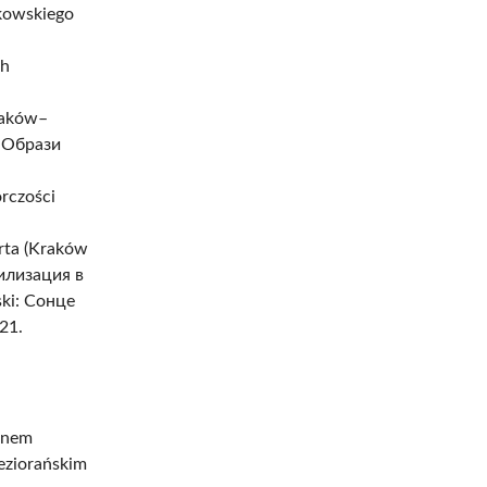
lkowskiego
ch
raków–
. Образи
órczości
erta (Kraków
вилизация в
ski: Сонце
21.
Janem
eziorańskim