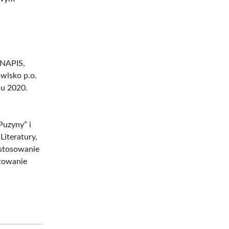
 NAPIS,
wisko p.o.
iu 2020.
Puzyny” i
Literatury,
 stosowanie
towanie