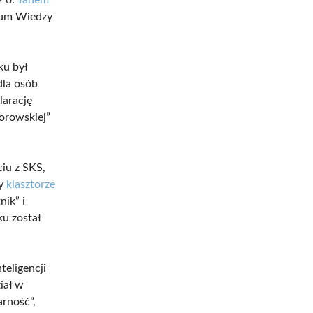
dium Wiedzy
ku był
dla osób
larację
orowskiej”
ciu z SKS,
zy
klasztorze
nik” i
ku został
teligencji
ział w
arność”,