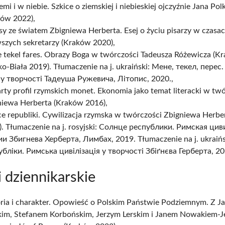
emi i w niebie. Szkice o ziemskiej i niebieskiej ojczyźnie Jana Po
ków 2022),
y ze światem Zbigniewa Herberta. Esej o życiu pisarzy w czasa
wszych sekretarzy (Kraków 2020),
 tekel fares. Obrazy Boga w twórczości Tadeusza Różewicza (K
ko-Biała 2019). Tłumaczenie na j. ukraiński: Мене, текел, перес
 у творчостi Тадеуша Ружевича, Лiтопис, 2020.,
ty profil rzymskich monet. Ekonomia jako temat literacki w tw
niewa Herberta (Kraków 2016),
e republiki. Cywilizacja rzymska w twórczości Zbigniewa Herb
). Tłumaczenie na j. rosyjski: Солнце республики. Римская ци
ии Збигнева Херберта, Лимбах, 2019. Tłumaczenie na j. ukraiń
убліки. Римська цивілізація у творчості Збіґнєва Герберта, 20
i dziennikarskie
oria i charakter. Opowieść o Polskim Państwie Podziemnym. Z 
kim, Stefanem Korbońskim, Jerzym Lerskim i Janem Nowakiem-J