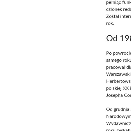
pełniąc fun
członek red
Został inte
rok.
Od 19
Po powrocie
samego rok
pracował dl
Warszawskie
Herbertowsk
polskiej XX
Josepha Co
Od grudnia 
Narodowym B
Wydawnictw
roku zyskał