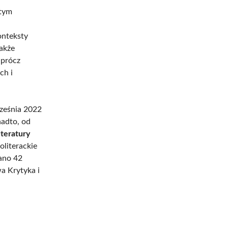
 tym
onteksty
także
Oprócz
ch i
rześnia 2022
adto, od
iteratury
oliterackie
dano 42
a Krytyka i