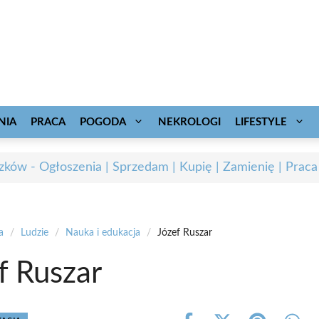
NIA
PRACA
POGODA
NEKROLOGI
LIFESTYLE
zków - Ogłoszenia | Sprzedam | Kupię | Zamienię | Praca
a
/
Ludzie
/
Nauka i edukacja
/
Józef Ruszar
f Ruszar