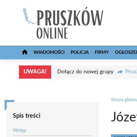
Przejdź
do
treści
WIADOMOŚCI
POLICJA
FIRMY
OGŁOSZE
UWAGA!
Dołącz do nowej grupy
Prus
Strona główn
Józe
Spis treści
Wstęp