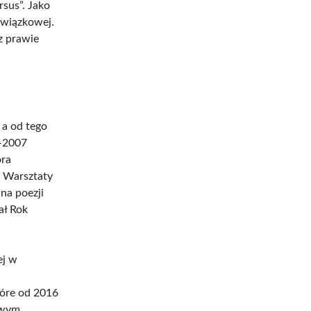
sus”. Jako
 związkowej.
z prawie
 a od tego
–2007
ora
e Warsztaty
na poezji
ał Rok
ej w
óre od 2016
towym