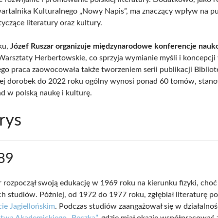
artalnika Kulturalnego „Nowy Napis”, ma znaczący wpływ na pub
yczące literatury oraz kultury.
ku,
Józef Ruszar organizuje międzynarodowe konferencje nau
arsztaty Herbertowskie, co sprzyja wymianie myśli i koncepcji
Jego praca zaowocowała także tworzeniem serii publikacji Biblio
rej dorobek do 2022 roku ogólny wynosi ponad 60 tomów, stano
d w polską naukę i kulturę.
rys
89
r rozpoczął swoją edukację w 1969 roku na kierunku fizyki, choć
h studiów. Później, od 1972 do 1977 roku, zgłębiał literaturę po
ie Jagiellońskim
. Podczas studiów zaangażował się w działalnoś
twa Akademickiego „Beczka”
, gdzie miał okazję współpracować 