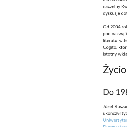
naczelny Kw
dyskusje dot
Od 2004 ro
pod nazwą W
literatury. 
Cogito, któ
istotny wkła
Życio
Do 19
Józef Rusza
ukończył tyc
Uniwersytec
Duszpasters