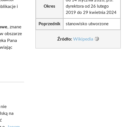
od 14 stycznia 2020, p.o.
likacje i
Okres
dyrektora od 26 lutego
2019 do 29 kwietnia 2024
Poprzednik
stanowisko utworzone
kowe
, znane
 w obszarze
Źródło:
Wikipedia
teka Pana
wiając
 nie
lską na
ć
z o.
Janem