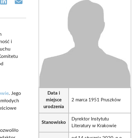
e
Share
Share
on
on
sApp
LinkedIn
Email
m
ność i
ruchu
Komitetu
ód
owie
. Jego
Data i
miejsce
2 marca 1951 Pruszków
u młodych
urodzenia
tościowe
Dyrektor Instytutu
Stanowisko
Literatury w Krakowie
pozwoliło
redaktor