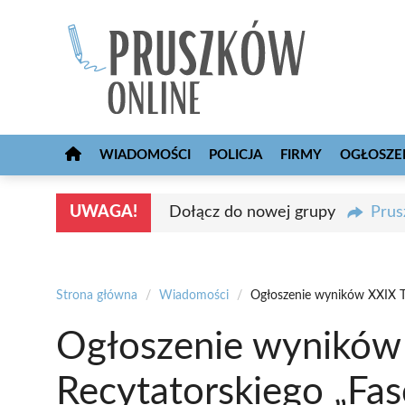
Przejdź
do
treści
WIADOMOŚCI
POLICJA
FIRMY
OGŁOSZE
UWAGA!
Dołącz do nowej grupy
Prus
Strona główna
/
Wiadomości
/
Ogłoszenie wyników XXIX Tu
Ogłoszenie wyników 
Recytatorskiego „Fa