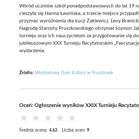
Wśród uczniów szkół ponadpodstawowych do lat 19 naj
cieszyła się Hanna Ławińska, a trzecie miejsce przypa
przyznać wyróżnienia dla Łucji Żakiewicz, Leny Branic
Nagrodę Starosty Pruszkowskiego otrzymał Szymon Jab
turnieju oraz ich nauczycielom za przygotowanie się d
jubileuszowym XXX Turnieju Recytatorskim „Fascynacje”.
wydarzenia.
Źródło:
Młodzieżowy Dom Kultury w Pruszkowie
Oceń: Ogłoszenie wyników XXIX Turnieju Recytato
★
★
★
★
★
Średnia ocena:
4.62
Liczba ocen:
9