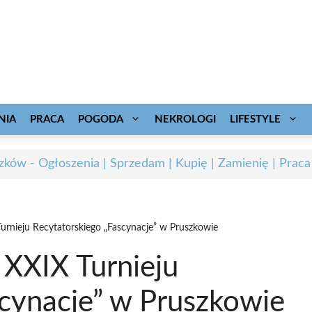
NIA
PRACA
POGODA
NEKROLOGI
LIFESTYLE
zków - Ogłoszenia | Sprzedam | Kupię | Zamienię | Praca
rnieju Recytatorskiego „Fascynacje” w Pruszkowie
XXIX Turnieju
scynacje” w Pruszkowie