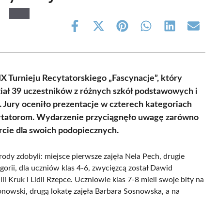
Share
Share
Share
Share
Share
Share
on
on
on
on
on
on
Facebook
X
Pinterest
WhatsApp
LinkedIn
Email
(Twitter)
 Turnieju Recytatorskiego „Fascynacje”, który
iał 39 uczestników z różnych szkół podstawowych i
Jury oceniło prezentacje w czterech kategoriach
ytatorom. Wydarzenie przyciągnęło uwagę zarówno
arcie dla swoich podopiecznych.
dy zdobyli: miejsce pierwsze zajęła Nela Pech, drugie
egorii, dla uczniów klas 4-6, zwycięzcą został Dawid
ii Kruk i Lidii Rzepce. Uczniowie klas 7-8 mieli swoje bity na
nowski, drugą lokatę zajęła Barbara Sosnowska, a na