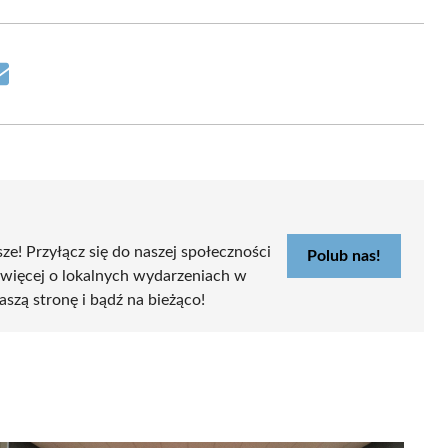
Share
on
Email
sze! Przyłącz się do naszej społeczności
Polub nas!
 więcej o lokalnych wydarzeniach w
aszą stronę i bądź na bieżąco!