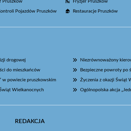
f Pruszków
Fryzjer Pruszków
Kontroli Pojazdów Pruszków
Restauracje Pruszków
zji drogowej
Niezrównoważony kierow
ości do mieszkańców
Bezpieczne powroty po 
” w powiecie pruszkowskim
Życzenia z okazji Świąt
Świąt Wielkanocnych
Ogólnopolska akcja „Jed
REDAKCJA