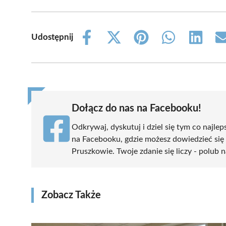
Udostępnij
Share
Share
Share
Share
Share
on
on
on
on
on
Facebook
X
Pinterest
WhatsApp
LinkedIn
(Twitter)
Dołącz do nas na Facebooku!
Odkrywaj, dyskutuj i dziel się tym co najlep
na Facebooku, gdzie możesz dowiedzieć się
Pruszkowie. Twoje zdanie się liczy - polub n
Zobacz Także