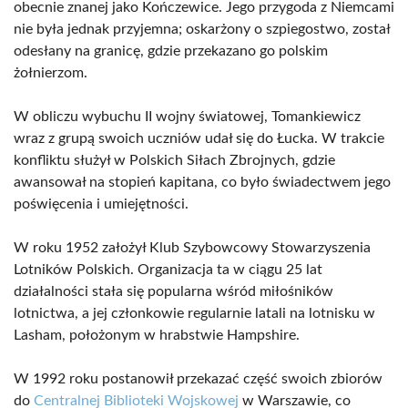
obecnie znanej jako Kończewice. Jego przygoda z Niemcami
nie była jednak przyjemna; oskarżony o szpiegostwo, został
odesłany na granicę, gdzie przekazano go polskim
żołnierzom.
W obliczu wybuchu II wojny światowej, Tomankiewicz
wraz z grupą swoich uczniów udał się do Łucka. W trakcie
konfliktu służył w Polskich Siłach Zbrojnych, gdzie
awansował na stopień kapitana, co było świadectwem jego
poświęcenia i umiejętności.
W roku 1952 założył Klub Szybowcowy Stowarzyszenia
Lotników Polskich. Organizacja ta w ciągu 25 lat
działalności stała się popularna wśród miłośników
lotnictwa, a jej członkowie regularnie latali na lotnisku w
Lasham, położonym w hrabstwie Hampshire.
W 1992 roku postanowił przekazać część swoich zbiorów
do
Centralnej Biblioteki Wojskowej
w Warszawie, co