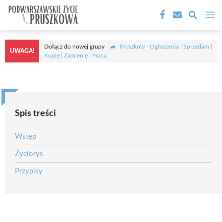
Przejdź
M
do
treści
Dołącz do nowej grupy
Pruszków - Ogłoszenia | Sprzedam |
UWAGA!
Kupię | Zamienię | Praca
Spis treści
Wstęp
Życiorys
Przypisy