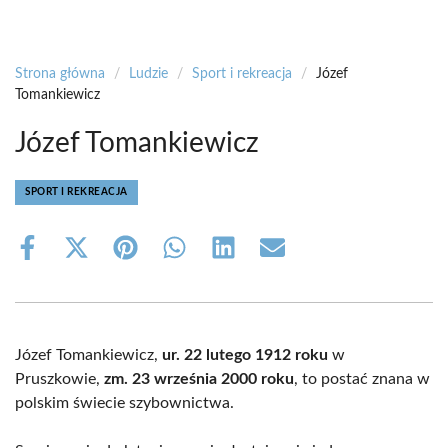
Strona główna
/
Ludzie
/
Sport i rekreacja
/
Józef
Tomankiewicz
Józef Tomankiewicz
SPORT I REKREACJA
Share
Share
Share
Share
Share
Share
on
on
on
on
on
on
Facebook
X
Pinterest
WhatsApp
LinkedIn
Email
(Twitter)
Józef Tomankiewicz,
ur. 22 lutego 1912 roku
w
Pruszkowie,
zm. 23 września 2000 roku
, to postać znana w
polskim świecie szybownictwa.