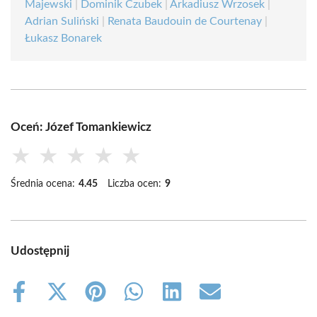
Majewski
|
Dominik Czubek
|
Arkadiusz Wrzosek
|
Adrian Suliński
|
Renata Baudouin de Courtenay
|
Łukasz Bonarek
Oceń: Józef Tomankiewicz
★
★
★
★
★
Średnia ocena:
4.45
Liczba ocen:
9
Udostępnij
Share
Share
Share
Share
Share
Share
on
on
on
on
on
on