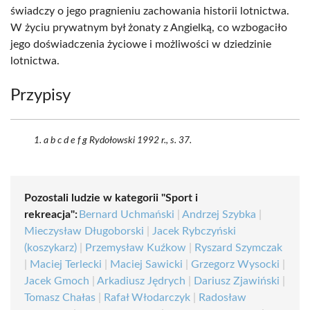
świadczy o jego pragnieniu zachowania historii lotnictwa.
W życiu prywatnym był żonaty z Angielką, co wzbogaciło
jego doświadczenia życiowe i możliwości w dziedzinie
lotnictwa.
Przypisy
a b c d e f g Rydołowski 1992 r., s. 37.
Pozostali ludzie w kategorii "Sport i
rekreacja":
Bernard Uchmański
|
Andrzej Szybka
|
Mieczysław Długoborski
|
Jacek Rybczyński
(koszykarz)
|
Przemysław Kuźkow
|
Ryszard Szymczak
|
Maciej Terlecki
|
Maciej Sawicki
|
Grzegorz Wysocki
|
Jacek Gmoch
|
Arkadiusz Jędrych
|
Dariusz Zjawiński
|
Tomasz Chałas
|
Rafał Włodarczyk
|
Radosław