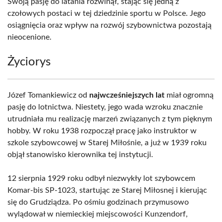
Swoją pasję do latania rozwinął, stając się jedną z
czołowych postaci w tej dziedzinie sportu w Polsce. Jego
osiągnięcia oraz wpływ na rozwój szybownictwa pozostają
nieocenione.
Życiorys
Józef Tomankiewicz od
najwcześniejszych lat
miał ogromną
pasję do lotnictwa. Niestety, jego wada wzroku znacznie
utrudniała mu realizację marzeń związanych z tym pięknym
hobby. W roku 1938 rozpoczął pracę jako instruktor w
szkole szybowcowej w Starej Miłośnie, a już w 1939 roku
objął stanowisko kierownika tej instytucji.
12 sierpnia 1929 roku odbył niezwykły lot szybowcem
Komar-bis SP-1023, startując ze Starej Miłosnej i kierując
się do Grudziądza. Po ośmiu godzinach przymusowo
wylądował w niemieckiej miejscowości Kunzendorf,