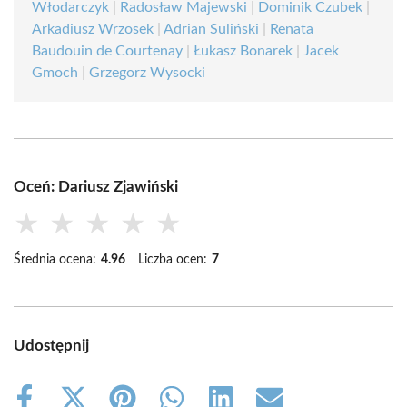
Włodarczyk
|
Radosław Majewski
|
Dominik Czubek
|
Arkadiusz Wrzosek
|
Adrian Suliński
|
Renata
Baudouin de Courtenay
|
Łukasz Bonarek
|
Jacek
Gmoch
|
Grzegorz Wysocki
Oceń: Dariusz Zjawiński
★
★
★
★
★
Średnia ocena:
4.96
Liczba ocen:
7
Udostępnij
Share
Share
Share
Share
Share
Share