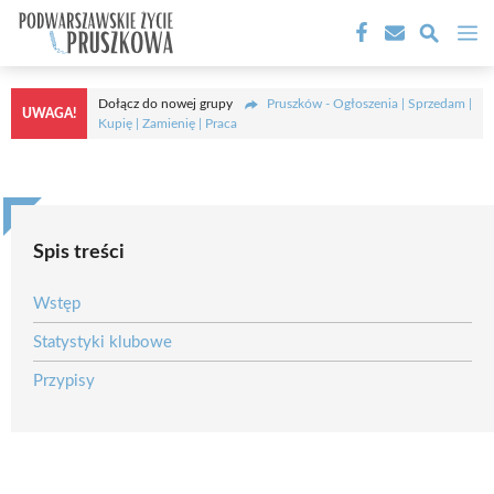
Przejdź
M
do
treści
Dołącz do nowej grupy
Pruszków - Ogłoszenia | Sprzedam |
UWAGA!
Kupię | Zamienię | Praca
Spis treści
Wstęp
Statystyki klubowe
Przypisy