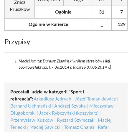
Znicz
Pruszków
Ogólnie
31
7
Ogólnie w karierze
_
129
Przypisy
Maciej Kmita: Dariusz Zjawiński królem strzelców I ligi.
Sportowefakty.pl, 07.06.2014 r. [dostęp 07.06.2014 r.]
Pozostali ludzie w kategorii "Sport i
rekreacja":
Arkadiusz Jędrych
|
Józef Tomankiewicz
|
Bernard Uchmański
|
Andrzej Szybka
|
Mieczysław
Długoborski
|
Jacek Rybczyński (koszykarz)
|
Przemysław Kuźkow
|
Ryszard Szymczak
|
Maciej
Terlecki
|
Maciej Sawicki
|
Tomasz Chałas
|
Rafał