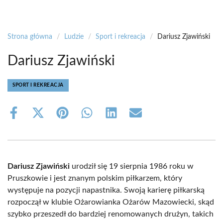
Strona główna
/
Ludzie
/
Sport i rekreacja
/
Dariusz Zjawiński
Dariusz Zjawiński
SPORT I REKREACJA
Share
Share
Share
Share
Share
Share
on
on
on
on
on
on
Facebook
X
Pinterest
WhatsApp
LinkedIn
Email
(Twitter)
Dariusz Zjawiński
urodził się 19 sierpnia 1986 roku w
Pruszkowie i jest znanym polskim piłkarzem, który
występuje na pozycji napastnika. Swoją karierę piłkarską
rozpoczął w klubie Ożarowianka Ożarów Mazowiecki, skąd
szybko przeszedł do bardziej renomowanych drużyn, takich