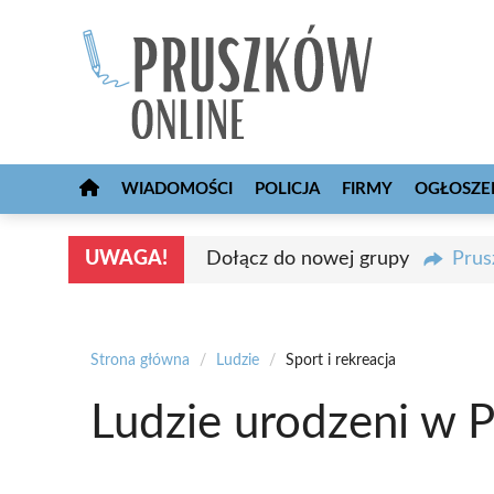
Przejdź
do
treści
WIADOMOŚCI
POLICJA
FIRMY
OGŁOSZE
UWAGA!
Dołącz do nowej grupy
Prus
Strona główna
/
Ludzie
/
Sport i rekreacja
Ludzie urodzeni w Pr