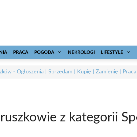
NIA
PRACA
POGODA
NEKROLOGI
LIFESTYLE
zków - Ogłoszenia | Sprzedam | Kupię | Zamienię | Praca
uszkowie z kategorii Spo