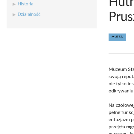
Hut
Historia
Prus
Działalność
MUZEA
Muzeum Sta
swoją reput
nie tylko in
odkrywaniu 
Na czołowej 
pełnił funkc
entuzjazm p
przejęła
mgr
muzeum i j