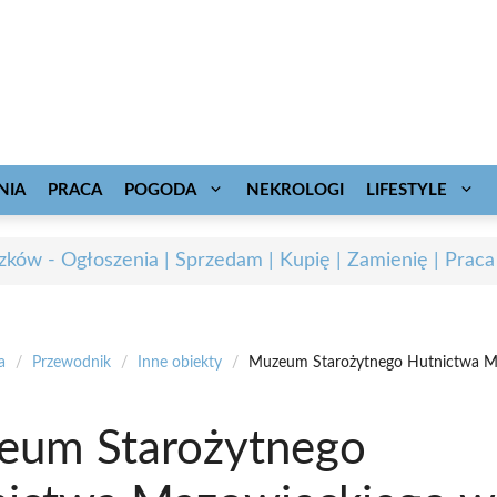
NIA
PRACA
POGODA
NEKROLOGI
LIFESTYLE
zków - Ogłoszenia | Sprzedam | Kupię | Zamienię | Praca
a
/
Przewodnik
/
Inne obiekty
/
Muzeum Starożytnego Hutnictwa M
eum Starożytnego