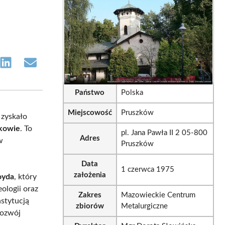
e
Share
Share
on
on
sApp
LinkedIn
Email
Państwo
Polska
Miejscowość
Pruszków
 zyskało
zkowie
. To
pl. Jana Pawła II 2 05-800
Adres
w
Pruszków
Data
1 czerwca 1975
założenia
oyda
, który
eologii oraz
Zakres
Mazowieckie Centrum
nstytucją
zbiorów
Metalurgiczne
rozwój