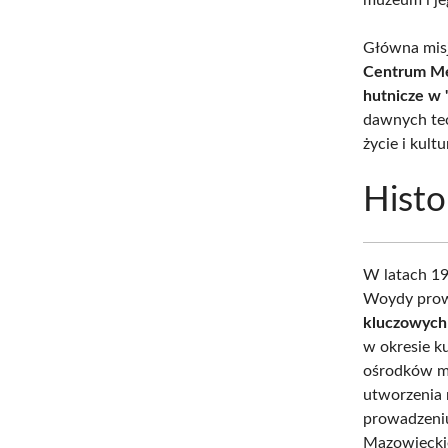
Główna mis
Centrum Me
hutnicze w 
dawnych tec
życie i kul
Histo
W latach 1
Woydy prow
kluczowych 
w okresie k
ośrodków me
utworzenia 
prowadzeniu
Mazowieckie