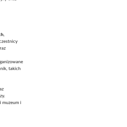
ch
,
czestnicy
raz
rganizowane
ik, takich
az
zy.
ci muzeum i