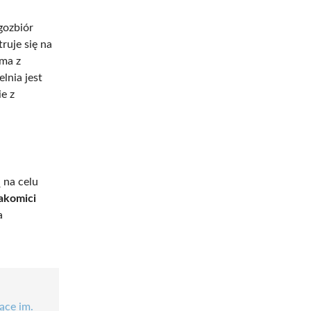
gozbiór
ruje się na
sma z
lnia jest
e z
 na celu
akomici
a
ące im.