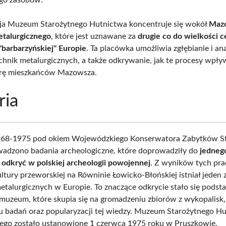
ja Muzeum Starożytnego Hutnictwa koncentruje się wokół
Maz
talurgicznego
, które jest uznawane za
drugie co do wielkości 
"barbarzyńskiej" Europie
. Ta placówka umożliwia zgłębianie i ana
hnik metalurgicznych, a także odkrywanie, jak te procesy wpły
turę mieszkańców Mazowsza.
ria
968-1975 pod okiem Wojewódzkiego Konserwatora Zabytków S
adzono badania archeologiczne, które doprowadziły do
jedneg
odkryć w polskiej archeologii powojennej
. Z wyników tych pra
ultury przeworskiej na Równinie Łowicko-Błońskiej istniał jeden
talurgicznych w Europie. To znaczące odkrycie stało się podst
muzeum, które skupia się na gromadzeniu zbiorów z wykopalisk,
 badań oraz popularyzacji tej wiedzy. Muzeum Starożytnego H
go zostało ustanowione 1 czerwca 1975 roku w Pruszkowie.