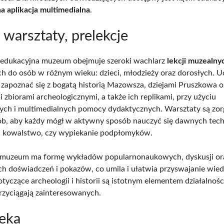
a aplikacja multimedialna
.
, warsztaty, prelekcje
 edukacyjna muzeum obejmuje szeroki wachlarz
lekcji muzealny
h do osób w różnym wieku: dzieci, młodzieży oraz dorosłych. U
 zapoznać się z bogatą historią Mazowsza, dziejami Pruszkowa o
 zbiorami archeologicznymi, a także ich replikami, przy użyciu
ch i multimedialnych pomocy dydaktycznych. Warsztaty są zo
ób, aby każdy mógł w aktywny sposób nauczyć się dawnych techn
, kowalstwo, czy wypiekanie podpłomyków.
 muzeum ma formę wykładów popularnonaukowych, dyskusji or
h doświadczeń i pokazów, co umila i ułatwia przyswajanie wied
tyczące archeologii i historii są istotnym elementem działalnoś
przyciągają zainteresowanych.
teka