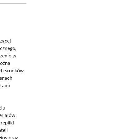
zącej
icznego,
czenie w
można
ch środków
renach
arami
ciu
eriałów,
repliki
teli
jny oraz