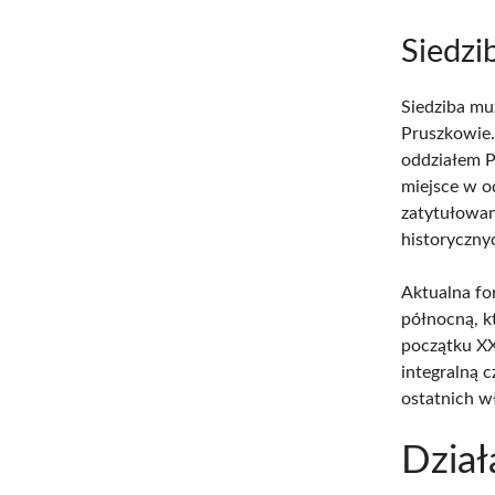
Siedzi
Siedziba mu
Pruszkowie.
oddziałem P
miejsce w 
zatytułowan
historyczny
Aktualna fo
północną, k
początku XX
integralną 
ostatnich wł
Dział