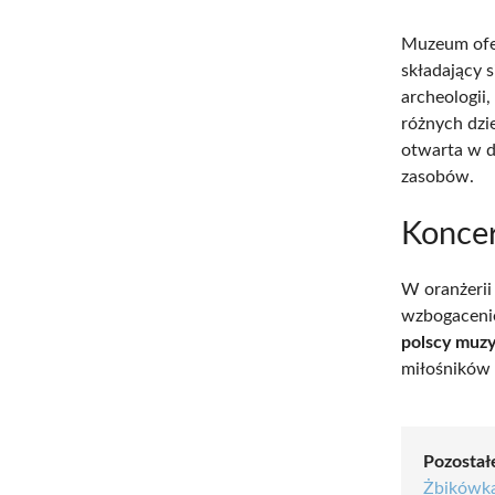
Muzeum ofer
składający 
archeologii,
różnych dzie
otwarta w d
zasobów.
Konce
W oranżerii
wzbogacenie
polscy muzy
miłośników s
Pozostałe
Żbikówk