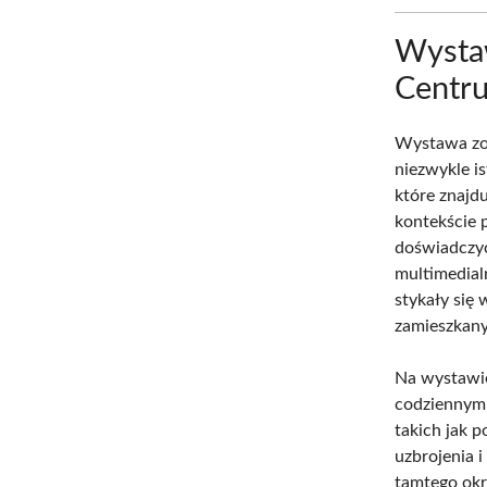
Wystaw
Centru
Wystawa zo
niezwykle i
które znajd
kontekście 
doświadcz
multimedial
stykały się
zamieszkany
Na wystawi
codziennym,
takich jak 
uzbrojenia 
tamtego okr