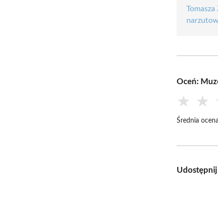
Tomasza 
narzutow
Oceń: Muz
★
★
Średnia ocena
Udostępnij