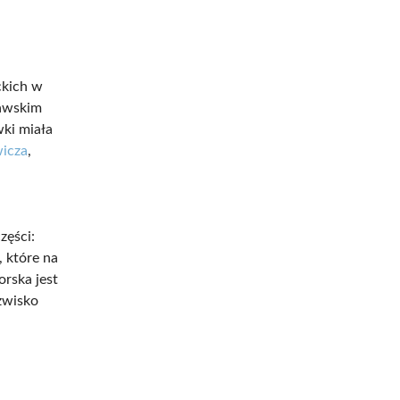
ckich w
zawskim
ki miała
icza
,
zęści:
, które na
rska jest
zwisko