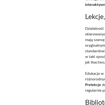
interaktywn
Lekcje
Działalność
skierowanyc
mają szansę
oryginalnymi
standardowy
w taki spos
jak tkactwo
Edukacja w
różnorodnyc
Prelekcje
do
regularnie 
Biblio