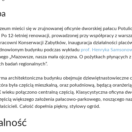
ba
zeum mieści się w zrujnowanej oficynie dworskiej pałacu Potuli
 Po 12-letniej renowacji, prowadzonej przy współpracy z wars
racowni Konserwacji Zabytków, inauguracja działalności placów
odnowionym budynku podczas wykładu
prof. Henryka Samsonow
ego „Mazowsze, nasza mała ojczyzna. O pożytkach płynących z
ch badań regionalnych”.
rma architektoniczna budynku obejmuje dziewiętnastowieczne c
tóra była częścią mieszkalną, oraz południową, będącą oranżerią
 wieku połączono centralną częścią. Klasycystyczna oficyna dwo
częścią większego założenia pałacowo-parkowego, noszącego na
aścicieli. Całość dopełnia piękny, stylowy ogród.
alność