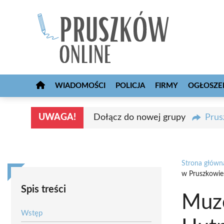
Przejdź
do
treści
WIADOMOŚCI
POLICJA
FIRMY
OGŁOSZE
UWAGA!
Dołącz do nowej grupy
Prus
Strona główn
w Pruszkowie
Spis treści
Muz
Wstęp