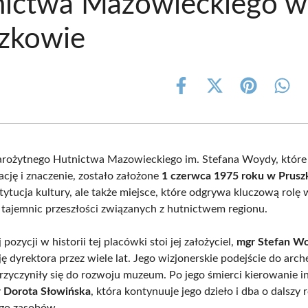
nictwa Mazowieckiego w
zkowie
Share
Share
Share
Shar
on
on
on
on
Facebook
X
Pinterest
What
(Twitter)
rożytnego Hutnictwa Mazowieckiego im. Stefana Woydy, które
ację i znaczenie, zostało założone
1 czerwca 1975 roku w Prus
stytucja kultury, ale także miejsce, które odgrywa kluczową rolę 
tajemnic przeszłości związanych z hutnictwem regionu.
pozycji w historii tej placówki stoi jej założyciel,
mgr Stefan W
ję dyrektora przez wiele lat. Jego wizjonerskie podejście do arch
rzyczyniły się do rozwoju muzeum. Po jego śmierci kierowanie i
 Dorota Słowińska
, która kontynuuje jego dzieło i dba o dalszy 
ego zasobów.