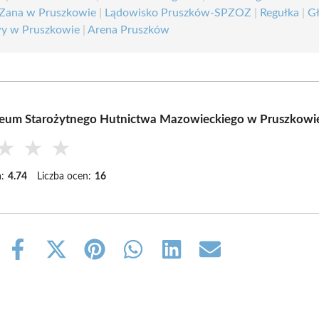
Zana w Pruszkowie
|
Lądowisko Pruszków-SPZOZ
|
Regułka
|
G
y w Pruszkowie
|
Arena Pruszków
eum Starożytnego Hutnictwa Mazowieckiego w Pruszkowi
★
★
★
:
4.74
Liczba ocen:
16
Share
Share
Share
Share
Share
Share
on
on
on
on
on
on
Facebook
X
Pinterest
WhatsApp
LinkedIn
Email
(Twitter)