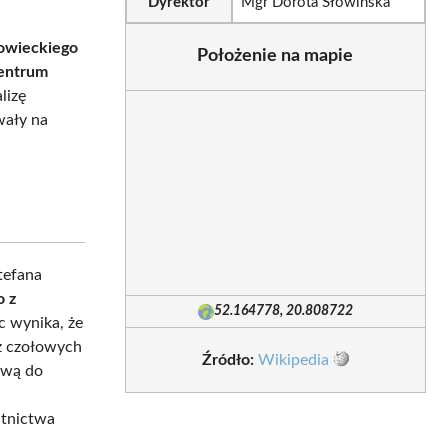
Dyrektor
Mgr Dorota Słowińska
owieckiego
Położenie na mapie
centrum
lizę
wały na
tefana
o z
52.164778, 20.808722
c wynika, że
 z czołowych
Źródło:
Wikipedia
awą do
utnictwa