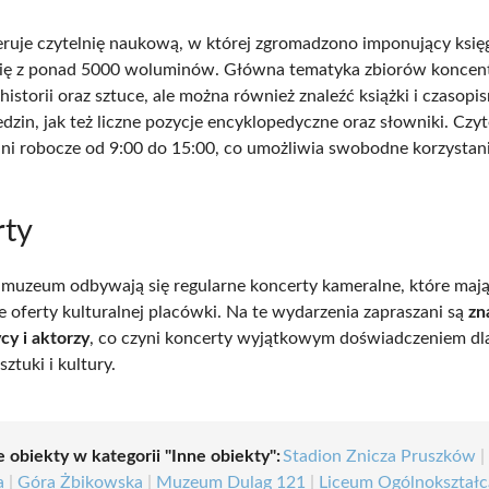
uje czytelnię naukową, w której zgromadzono imponujący księ
się z ponad 5000 woluminów. Główna tematyka zbiorów koncent
 historii oraz sztuce, ale można również znaleźć książki i czasopi
dzin, jak też liczne pozycje encyklopedyczne oraz słowniki. Czyte
ni robocze od 9:00 do 15:00, co umożliwia swobodne korzystani
rty
 muzeum odbywają się regularne koncerty kameralne, które mają
 oferty kulturalnej placówki. Na te wydarzenia zapraszani są
zn
cy i aktorzy
, co czyni koncerty wyjątkowym doświadczeniem dl
ztuki i kultury.
 obiekty w kategorii "Inne obiekty":
Stadion Znicza Pruszków
|
a
|
Góra Żbikowska
|
Muzeum Dulag 121
|
Liceum Ogólnokształc