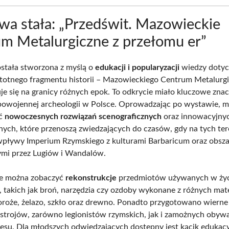
a stała: „Przedświt. Mazowieckie
m Metalurgiczne z przełomu er”
stała stworzona z myślą o
edukacji i popularyzacji
wiedzy dotyc
stotnego fragmentu historii – Mazowieckiego Centrum Metalurg
uje się na granicy różnych epok. To odkrycie miało kluczowe zna
powojennej archeologii w Polsce. Oprowadzając po wystawie, 
yć
nowoczesnych rozwiązań scenograficznych
oraz innowacyjny
nych, które przenoszą zwiedzających do czasów, gdy na tych te
 wpływy Imperium Rzymskiego z kulturami Barbaricum oraz obsz
mi przez Lugiów i Wandalów.
e można zobaczyć
rekonstrukcje
przedmiotów używanych w ży
 takich jak broń, narzędzia czy ozdoby wykonane z różnych mat
poroże, żelazo, szkło oraz drewno. Ponadto przygotowano wierne 
i strojów, zarówno legionistów rzymskich, jak i zamożnych obywa
esu. Dla młodszych odwiedzających dostępny jest kącik edukacy