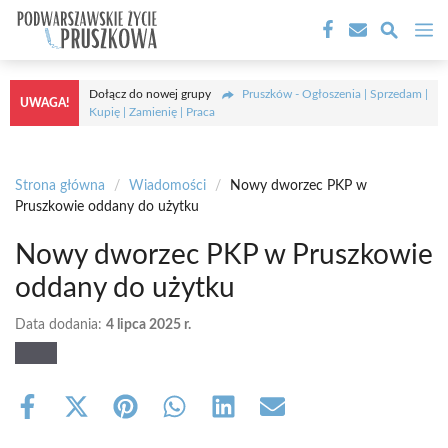
Przejdź
M
do
treści
Dołącz do nowej grupy
Pruszków - Ogłoszenia | Sprzedam |
UWAGA!
Kupię | Zamienię | Praca
Strona główna
/
Wiadomości
/
Nowy dworzec PKP w
Pruszkowie oddany do użytku
Nowy dworzec PKP w Pruszkowie
oddany do użytku
Data dodania:
4 lipca 2025 r.
Share
Share
Share
Share
Share
Share
on
on
on
on
on
on
Facebook
X
Pinterest
WhatsApp
LinkedIn
Email