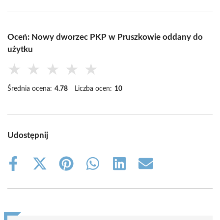
Oceń: Nowy dworzec PKP w Pruszkowie oddany do
użytku
★
★
★
★
★
Średnia ocena:
4.78
Liczba ocen:
10
Udostępnij
Share
Share
Share
Share
Share
Share
on
on
on
on
on
on
Facebook
X
Pinterest
WhatsApp
LinkedIn
Email
(Twitter)