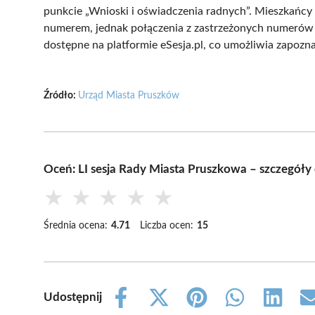
punkcie „Wnioski i oświadczenia radnych”. Mieszkańc
numerem, jednak połączenia z zastrzeżonych numerów n
dostępne na platformie eSesja.pl, co umożliwia zapoznan
Źródło:
Urząd Miasta Pruszków
Oceń: LI sesja Rady Miasta Pruszkowa – szczegóły
★
★
★
★
★
Średnia ocena:
4.71
Liczba ocen:
15
Udostępnij
Share
Share
Share
Share
Share
on
on
on
on
on