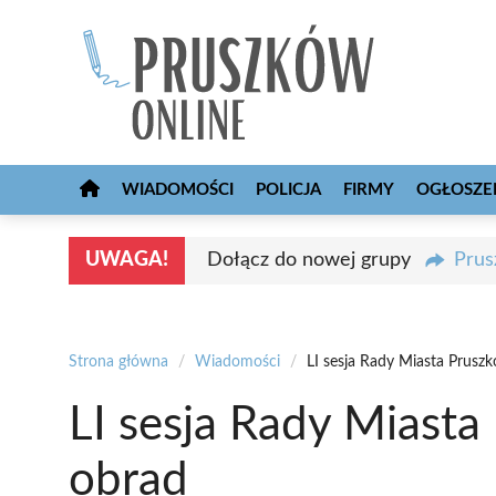
Przejdź
do
treści
WIADOMOŚCI
POLICJA
FIRMY
OGŁOSZE
UWAGA!
Dołącz do nowej grupy
Prus
Strona główna
/
Wiadomości
/
LI sesja Rady Miasta Prusz
LI sesja Rady Miasta
obrad