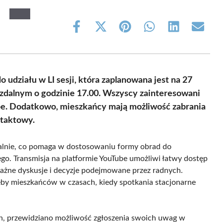
Share
Share
Share
Share
Share
Share
on
on
on
on
on
on
Facebook
X
Pinterest
WhatsApp
LinkedIn
Email
(Twitter)
udziału w LI sesji, która zaplanowana jest na 27
 zdalnym o godzinie 17.00. Wszyscy zainteresowani
ube. Dodatkowo, mieszkańcy mają możliwość zabrania
ntaktowy.
dalnie, co pomaga w dostosowaniu formy obrad do
o. Transmisja na platformie YouTube umożliwi łatwy dostęp
ważne dyskusje i decyzje podejmowane przez radnych.
zeby mieszkańców w czasach, kiedy spotkania stacjonarne
ch, przewidziano możliwość zgłoszenia swoich uwag w