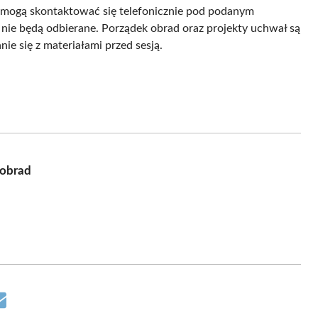
y mogą skontaktować się telefonicznie pod podanym
ie będą odbierane. Porządek obrad oraz projekty uchwał są
ie się z materiałami przed sesją.
 obrad
Share
on