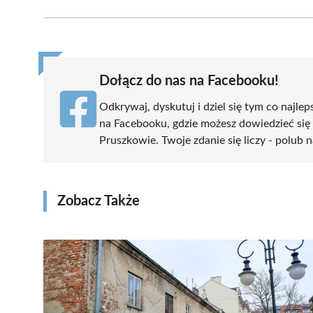
Facebook
X
Pinterest
WhatsApp
LinkedIn
(Twitter)
Dołącz do nas na Facebooku!
Odkrywaj, dyskutuj i dziel się tym co najlep
na Facebooku, gdzie możesz dowiedzieć się
Pruszkowie. Twoje zdanie się liczy - polub n
Zobacz Także