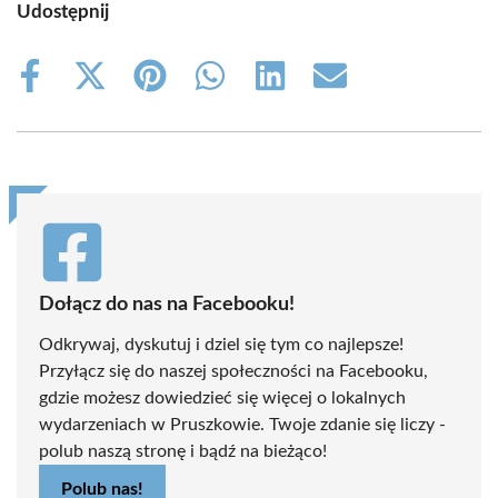
Udostępnij
Share
Share
Share
Share
Share
Share
on
on
on
on
on
on
Facebook
X
Pinterest
WhatsApp
LinkedIn
Email
(Twitter)
Dołącz do nas na Facebooku!
Odkrywaj, dyskutuj i dziel się tym co najlepsze!
Przyłącz się do naszej społeczności na Facebooku,
gdzie możesz dowiedzieć się więcej o lokalnych
wydarzeniach w Pruszkowie. Twoje zdanie się liczy -
polub naszą stronę i bądź na bieżąco!
Polub nas!