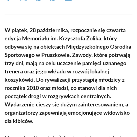
on
on
on
on
on
on
Facebook
X
Pinterest
WhatsApp
LinkedIn
Email
(Twitter)
W piątek, 28 października, rozpocznie się czwarta
edycja Memoriału im. Krzysztofa Żolika, który
odbywa się na obiektach Międzyszkolnego Ośrodka
Sportowego w Pruszkowie. Zawody, które potrwają
trzy dni, mają na celu uczczenie pamięci uznanego
trenera oraz jego wkładu w rozwój lokalnej
koszykówki. Do rywalizacji przystąpią młodzicy z
rocznika 2010 oraz młodsi, co stanowi dla nich
początek drogi w rozgrywkach centralnych.
Wydarzenie cieszy się dużym zainteresowaniem, a
organizatorzy zapewniają emocjonujące widowisko
dla kibiców.