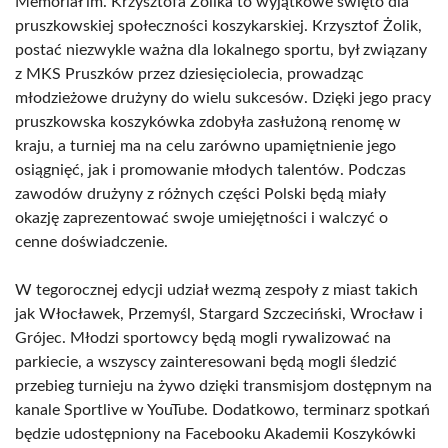
Memoriał im. Krzysztofa Żolika to wyjątkowe święto dla
pruszkowskiej społeczności koszykarskiej. Krzysztof Żolik,
postać niezwykle ważna dla lokalnego sportu, był związany
z MKS Pruszków przez dziesięciolecia, prowadząc
młodzieżowe drużyny do wielu sukcesów. Dzięki jego pracy
pruszkowska koszykówka zdobyła zasłużoną renomę w
kraju, a turniej ma na celu zarówno upamiętnienie jego
osiągnięć, jak i promowanie młodych talentów. Podczas
zawodów drużyny z różnych części Polski będą miały
okazję zaprezentować swoje umiejętności i walczyć o
cenne doświadczenie.
W tegorocznej edycji udział wezmą zespoły z miast takich
jak Włocławek, Przemyśl, Stargard Szczeciński, Wrocław i
Grójec. Młodzi sportowcy będą mogli rywalizować na
parkiecie, a wszyscy zainteresowani będą mogli śledzić
przebieg turnieju na żywo dzięki transmisjom dostępnym na
kanale Sportlive w YouTube. Dodatkowo, terminarz spotkań
będzie udostępniony na Facebooku Akademii Koszykówki