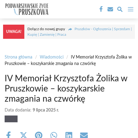
Przejdź
M
do
treści
Dołącz do nowej grupy
Pruszków - Ogłoszenia | Sprzedam |
UWAGA!
Kupię | Zamienię | Praca
Strona główna
/
Wiadomości
/
IV Memoriał Krzysztofa Żolika w
Pruszkowie – koszykarskie zmagania na czwórkę
IV Memoriał Krzysztofa Żolika w
Pruszkowie – koszykarskie
zmagania na czwórkę
Data dodania:
9 lipca 2025 r.
Share
Share
Share
Share
Share
Share