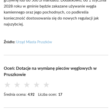
grzywnę lub do 500 zł mandatu. Dodatkowo, od 1 stycznia
2028 roku w gminie będzie zakazane używanie węgla
kamiennego oraz jego pochodnych, co podkreśla
konieczność dostosowania się do nowych regulacji jak
najszybciej.
Źródło:
Urząd Miasta Pruszków
Oceń: Dotacje na wymianę pieców węglowych w
Pruszkowie
★
★
★
★
★
Średnia ocena:
4.92
Liczba ocen:
17