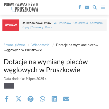
Przejdź
M
do
treści
Dołącz do nowej grupy
Pruszków - Ogłoszenia | Sprzedam |
UWAGA!
Kupię | Zamienię | Praca
Strona główna
/
Wiadomości
/
Dotacje na wymianę pieców
węglowych w Pruszkowie
Dotacje na wymianę pieców
węglowych w Pruszkowie
Data dodania:
9 lipca 2025 r.
Share
Share
Share
Share
Share
Share
on
on
on
on
on
on
Facebook
X
Pinterest
WhatsApp
LinkedIn
Email