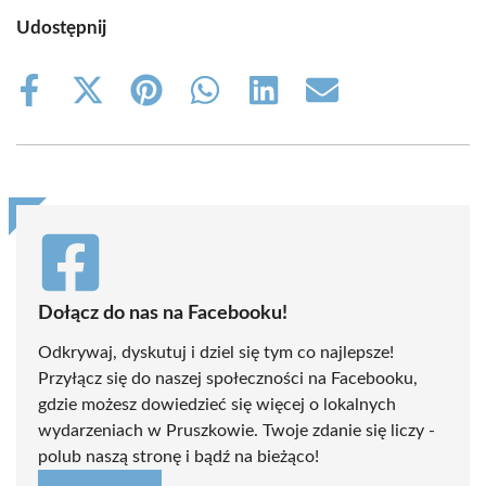
Udostępnij
Share
Share
Share
Share
Share
Share
on
on
on
on
on
on
Facebook
X
Pinterest
WhatsApp
LinkedIn
Email
(Twitter)
Dołącz do nas na Facebooku!
Odkrywaj, dyskutuj i dziel się tym co najlepsze!
Przyłącz się do naszej społeczności na Facebooku,
gdzie możesz dowiedzieć się więcej o lokalnych
wydarzeniach w Pruszkowie. Twoje zdanie się liczy -
polub naszą stronę i bądź na bieżąco!