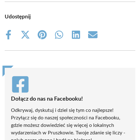
Udostępnij
Share
Share
Share
Share
Share
Share
on
on
on
on
on
on
Facebook
X
Pinterest
WhatsApp
LinkedIn
Email
(Twitter)
Dołącz do nas na Facebooku!
Odkrywaj, dyskutuj i dziel się tym co najlepsze!
Przyłącz się do naszej społeczności na Facebooku,
gdzie możesz dowiedzieć się więcej o lokalnych
wydarzeniach w Pruszkowie. Twoje zdanie się liczy -