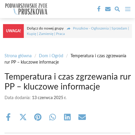
Przejdź
M
do
treści
Dołącz do nowej grupy
Pruszków - Ogłoszenia | Sprzedam |
UWAGA!
Kupię | Zamienię | Praca
Strona główna
/
Dom i Ogród
/
Temperatura i czas zgrzewania
rur PP – kluczowe informacje
Temperatura i czas zgrzewania rur
PP – kluczowe informacje
Data dodania:
13 czerwca 2025 r.
Share
Share
Share
Share
Share
Share
on
on
on
on
on
on
Facebook
X
Pinterest
WhatsApp
LinkedIn
Email
(Twitter)