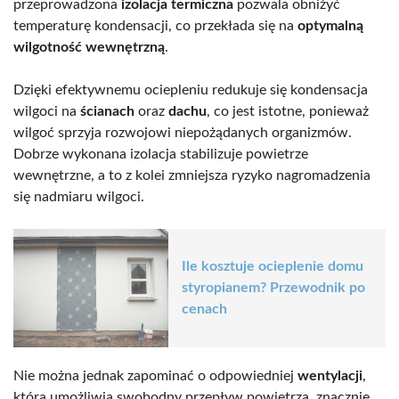
przeprowadzona
izolacja termiczna
pozwala obniżyć
temperaturę kondensacji, co przekłada się na
optymalną
wilgotność wewnętrzną
.
Dzięki efektywnemu ociepleniu redukuje się kondensacja
wilgoci na
ścianach
oraz
dachu
, co jest istotne, ponieważ
wilgoć sprzyja rozwojowi niepożądanych organizmów.
Dobrze wykonana izolacja stabilizuje powietrze
wewnętrzne, a to z kolei zmniejsza ryzyko nagromadzenia
się nadmiaru wilgoci.
Ile kosztuje ocieplenie domu
styropianem? Przewodnik po
cenach
Nie można jednak zapominać o odpowiedniej
wentylacji
,
która umożliwia swobodny przepływ powietrza, znacznie