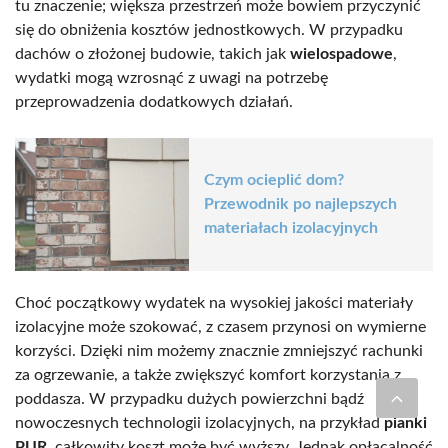
tu znaczenie; większa przestrzeń może bowiem przyczynić
się do obniżenia kosztów jednostkowych. W przypadku
dachów o złożonej budowie, takich jak
wielospadowe
,
wydatki mogą wzrosnąć z uwagi na potrzebę
przeprowadzenia dodatkowych działań.
Czym ocieplić dom?
Przewodnik po najlepszych
materiałach izolacyjnych
Choć początkowy wydatek na wysokiej jakości materiały
izolacyjne może szokować, z czasem przynosi on wymierne
korzyści. Dzięki nim możemy znacznie zmniejszyć rachunki
za ogrzewanie, a także zwiększyć komfort korzystania z
poddasza. W przypadku dużych powierzchni bądź
nowoczesnych technologii izolacyjnych, na przykład
pianki
PUR
, całkowity koszt może być wyższy. Jednak opłacalność