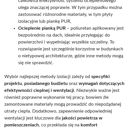
całkowita efektywność systemu ociepleniowego
ulega znaczącej poprawie. W tym przypadku można
zastosować różnorodne materiały, w tym płyty
izolacyjne lub piankę PUR,
Ocieplenie pianką PUR
– poliuretan aplikowany jest
bezpośrednio na dach, idealnie przylegając do
powierzchni i wypełniając wszelkie szczeliny. To
rozwiązanie jest szczególnie korzystne w budynkach
o nietypowej architekturze, gdzie inne metody mogą
się nie sprawdzić.
Wybór najlepszej metody izolacji zależy od
specyfiki
projektu
,
posiadanego budżetu
oraz
wymagań dotyczących
efektywności cieplnej i wentylacji
. Niezwykle ważne jest
również poprawne wykonanie tej pracy, bowiem źle
zamontowane materiały mogą prowadzić do niepożądanej
utraty ciepła. Dodatkowo, zapewnienie odpowiedniej
wentylacji jest kluczowe dla
jakości powietrza w
pomieszczeniach
, co przekłada się na
komfort