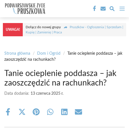
Przejdź
M
do
treści
Dołącz do nowej grupy
Pruszków - Ogłoszenia | Sprzedam |
UWAGA!
Kupię | Zamienię | Praca
Strona główna
/
Dom i Ogród
/
Tanie ocieplenie poddasza – jak
zaoszczędzić na rachunkach?
Tanie ocieplenie poddasza – jak
zaoszczędzić na rachunkach?
Data dodania:
13 czerwca 2025 r.
Share
Share
Share
Share
Share
Share
on
on
on
on
on
on
Facebook
X
Pinterest
WhatsApp
LinkedIn
Email
(Twitter)