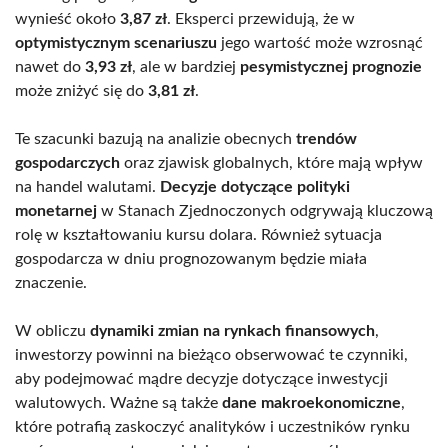
wynieść około
3,87 zł
. Eksperci przewidują, że w
optymistycznym scenariuszu
jego wartość może wzrosnąć
nawet do
3,93 zł
, ale w bardziej
pesymistycznej prognozie
może zniżyć się do
3,81 zł
.
Te szacunki bazują na analizie obecnych
trendów
gospodarczych
oraz zjawisk globalnych, które mają wpływ
na handel walutami.
Decyzje dotyczące polityki
monetarnej
w Stanach Zjednoczonych odgrywają kluczową
rolę w kształtowaniu kursu dolara. Również sytuacja
gospodarcza w dniu prognozowanym będzie miała
znaczenie.
W obliczu
dynamiki zmian na rynkach finansowych
,
inwestorzy powinni na bieżąco obserwować te czynniki,
aby podejmować mądre decyzje dotyczące inwestycji
walutowych. Ważne są także
dane makroekonomiczne
,
które potrafią zaskoczyć analityków i uczestników rynku