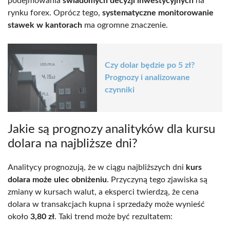
podejmowania
świadomych decyzji inwestycyjnych
na
rynku forex. Oprócz tego,
systematyczne monitorowanie
stawek w kantorach
ma ogromne znaczenie.
Czy dolar będzie po 5 zł?
Prognozy i analizowane
czynniki
Jakie są prognozy analityków dla kursu
dolara na najbliższe dni?
Analitycy prognozują, że w ciągu najbliższych dni
kurs
dolara może ulec obniżeniu
. Przyczyną tego zjawiska są
zmiany w kursach walut, a eksperci twierdzą, że cena
dolara w transakcjach kupna i sprzedaży może wynieść
około
3,80 zł
. Taki trend może być rezultatem: