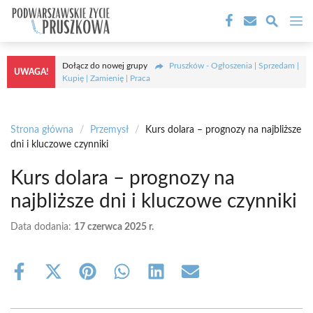
Przejdź
M
do
treści
Dołącz do nowej grupy
Pruszków - Ogłoszenia | Sprzedam |
UWAGA!
Kupię | Zamienię | Praca
Strona główna
/
Przemysł
/
Kurs dolara – prognozy na najbliższe
dni i kluczowe czynniki
Kurs dolara – prognozy na
najbliższe dni i kluczowe czynniki
Data dodania:
17 czerwca 2025 r.
Share
Share
Share
Share
Share
Share
on
on
on
on
on
on
Facebook
X
Pinterest
WhatsApp
LinkedIn
Email
(Twitter)