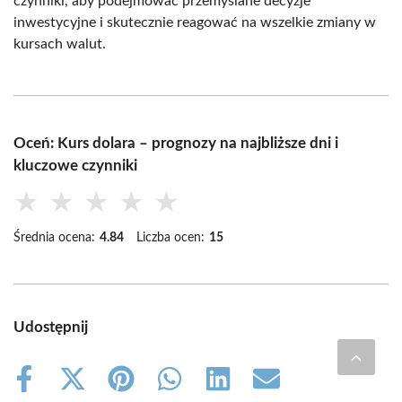
czynniki, aby podejmować przemyślane decyzje
inwestycyjne i skutecznie reagować na wszelkie zmiany w
kursach walut.
Oceń: Kurs dolara – prognozy na najbliższe dni i
kluczowe czynniki
★
★
★
★
★
Średnia ocena:
4.84
Liczba ocen:
15
Udostępnij
Share
Share
Share
Share
Share
Share
on
on
on
on
on
on