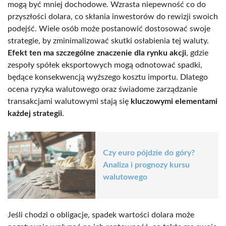
mogą być mniej dochodowe. Wzrasta niepewność co do
przyszłości dolara, co skłania inwestorów do rewizji swoich
podejść. Wiele osób może postanowić dostosować swoje
strategie, by zminimalizować skutki osłabienia tej waluty.
Efekt ten ma szczególne znaczenie dla rynku akcji
, gdzie
zespoły spółek eksportowych mogą odnotować spadki,
będące konsekwencją wyższego kosztu importu. Dlatego
ocena ryzyka walutowego oraz świadome zarządzanie
transakcjami walutowymi stają się
kluczowymi elementami
każdej strategii
.
Czy euro pójdzie do góry?
Analiza i prognozy kursu
walutowego
Jeśli chodzi o obligacje, spadek wartości dolara może