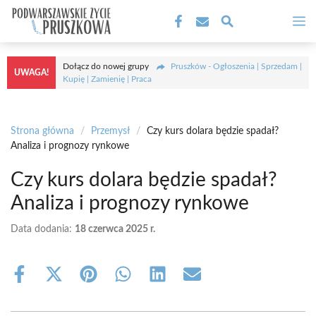
Przejdź
M
do
treści
Dołącz do nowej grupy
Pruszków - Ogłoszenia | Sprzedam |
UWAGA!
Kupię | Zamienię | Praca
Strona główna
/
Przemysł
/
Czy kurs dolara będzie spadał?
Analiza i prognozy rynkowe
Czy kurs dolara będzie spadał?
Analiza i prognozy rynkowe
Data dodania:
18 czerwca 2025 r.
Share
Share
Share
Share
Share
Share
on
on
on
on
on
on
Facebook
X
Pinterest
WhatsApp
LinkedIn
Email
(Twitter)