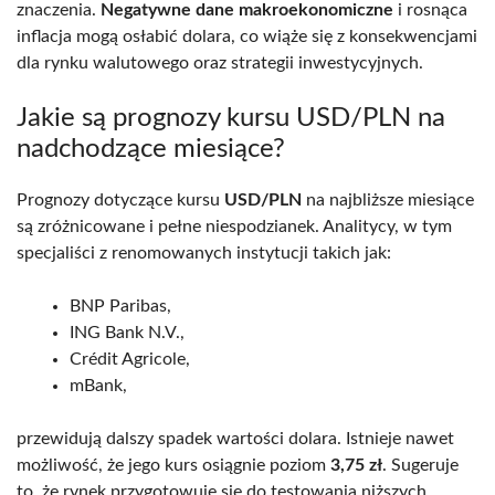
znaczenia.
Negatywne dane makroekonomiczne
i rosnąca
inflacja mogą osłabić dolara, co wiąże się z konsekwencjami
dla rynku walutowego oraz strategii inwestycyjnych.
Jakie są prognozy kursu USD/PLN na
nadchodzące miesiące?
Prognozy dotyczące kursu
USD/PLN
na najbliższe miesiące
są zróżnicowane i pełne niespodzianek. Analitycy, w tym
specjaliści z renomowanych instytucji takich jak:
BNP Paribas,
ING Bank N.V.,
Crédit Agricole,
mBank,
przewidują dalszy spadek wartości dolara. Istnieje nawet
możliwość, że jego kurs osiągnie poziom
3,75 zł
. Sugeruje
to, że rynek przygotowuje się do testowania niższych