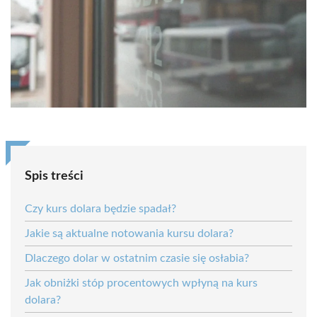
Spis treści
Czy kurs dolara będzie spadał?
Jakie są aktualne notowania kursu dolara?
Dlaczego dolar w ostatnim czasie się osłabia?
Jak obniżki stóp procentowych wpłyną na kurs
dolara?