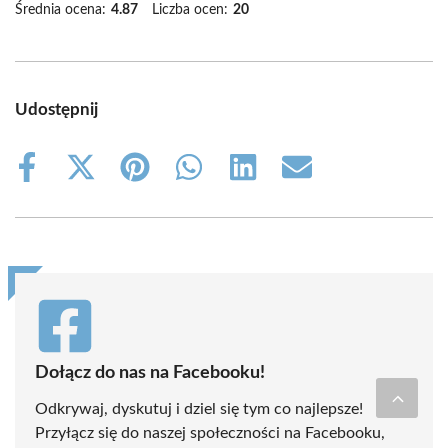
Średnia ocena:
4.87
Liczba ocen:
20
Udostępnij
Share
Share
Share
Share
Share
Share
on
on
on
on
on
on
Facebook
X
Pinterest
WhatsApp
LinkedIn
Email
(Twitter)
Dołącz do nas na Facebooku!
Odkrywaj, dyskutuj i dziel się tym co najlepsze!
Przyłącz się do naszej społeczności na Facebooku,