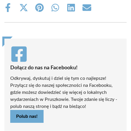
Share
Share
Share
Share
Share
Share
on
on
on
on
on
on
Facebook
X
Pinterest
WhatsApp
LinkedIn
Email
(Twitter)
Dołącz do nas na Facebooku!
Odkrywaj, dyskutuj i dziel się tym co najlepsze!
Przyłącz się do naszej społeczności na Facebooku,
gdzie możesz dowiedzieć się więcej o lokalnych
wydarzeniach w Pruszkowie. Twoje zdanie się liczy -
polub naszą stronę i bądź na bieżąco!
Polub nas!