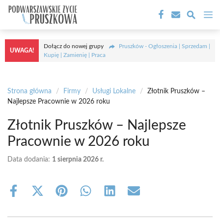
Przejdź
M
do
treści
Dołącz do nowej grupy
Pruszków - Ogłoszenia | Sprzedam |
UWAGA!
Kupię | Zamienię | Praca
Strona główna
/
Firmy
/
Usługi Lokalne
/
Złotnik Pruszków –
Najlepsze Pracownie w 2026 roku
Złotnik Pruszków – Najlepsze
Pracownie w 2026 roku
Data dodania:
1 sierpnia 2026 r.
Share
Share
Share
Share
Share
Share
on
on
on
on
on
on
Facebook
X
Pinterest
WhatsApp
LinkedIn
Email
(Twitter)