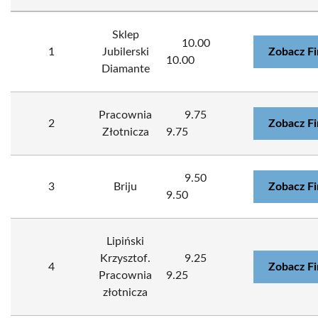
Sklep
10.00
1
Jubilerski
Zobacz F
10.00
Diamante
Pracownia
9.75
2
Zobacz F
Złotnicza
9.75
9.50
3
Briju
Zobacz F
9.50
Lipiński
Krzysztof.
9.25
4
Zobacz F
Pracownia
9.25
złotnicza