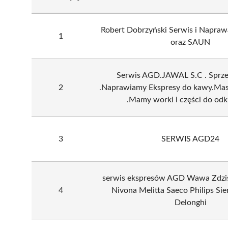
Robert Dobrzyński Serwis i Napra
1
oraz SAUN
Serwis AGD.JAWAL S.C . Sprze
2
.Naprawiamy Ekspresy do kawy.Masz
.Mamy worki i części do odk
3
SERWIS AGD24
serwis ekspresów AGD Wawa Zdzi
4
Nivona Melitta Saeco Philips Si
Delonghi