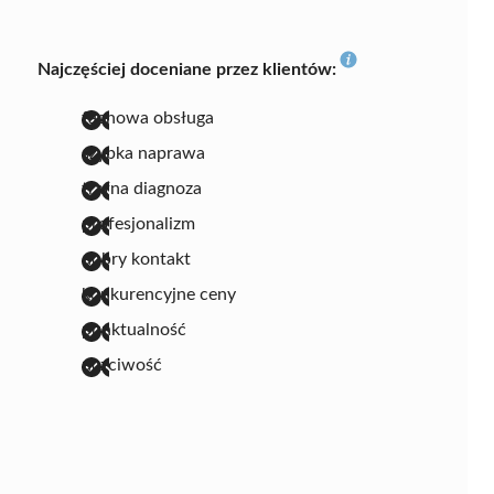
Najczęściej doceniane przez klientów:
fachowa obsługa
szybka naprawa
trafna diagnoza
profesjonalizm
dobry kontakt
konkurencyjne ceny
punktualność
uczciwość