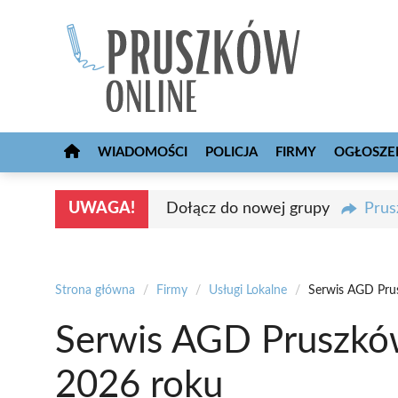
Przejdź
do
treści
WIADOMOŚCI
POLICJA
FIRMY
OGŁOSZE
UWAGA!
Dołącz do nowej grupy
Prus
Strona główna
/
Firmy
/
Usługi Lokalne
/
Serwis AGD Pru
Serwis AGD Pruszków
2026 roku