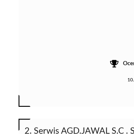
Oce
10
2. Serwis AGD.JAWAL S.C . 