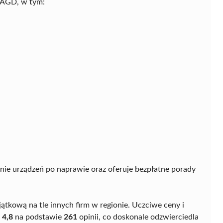
u AGD, w tym:
nie urządzeń po naprawie oraz oferuje bezpłatne porady
ątkową na tle innych firm w regionie. Uczciwe ceny i
ę
4,8
na podstawie
261
opinii, co doskonale odzwierciedla