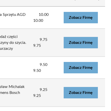
wa Sprzętu AGD
10.00
Zobacz Firmę
10.00
daż części
9.75
yny do szycia.
Zobacz Firmę
9.75
urzaczy
9.50
Zobacz Firmę
9.50
sław Michalak
9.25
emens Bosch
Zobacz Firmę
9.25