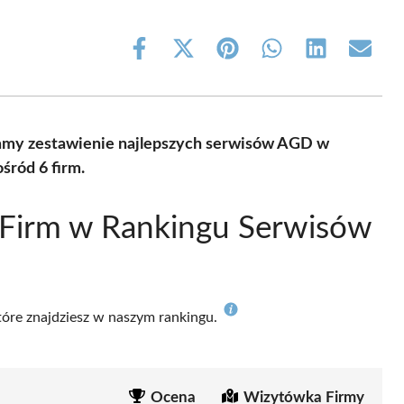
Share
Share
Share
Share
Share
Share
on
on
on
on
on
on
Facebook
X
Pinterest
WhatsApp
LinkedIn
Email
(Twitter)
amy zestawienie najlepszych serwisów AGD w
śród 6 firm.
 Firm w Rankingu Serwisów
które znajdziesz w naszym rankingu.
Ocena
Wizytówka Firmy