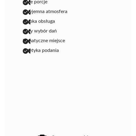
duże porcje
przyjemna atmosfera
szybka obsługa
duży wybór dań
klimatyczne miejsce
estetyka podania