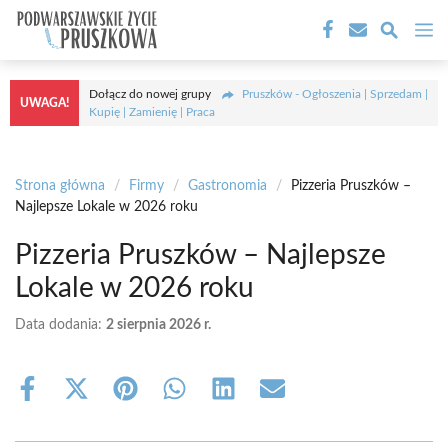
Przejdź
M
do
treści
Dołącz do nowej grupy
Pruszków - Ogłoszenia | Sprzedam |
UWAGA!
Kupię | Zamienię | Praca
Strona główna
/
Firmy
/
Gastronomia
/
Pizzeria Pruszków –
Najlepsze Lokale w 2026 roku
Pizzeria Pruszków – Najlepsze
Lokale w 2026 roku
Data dodania:
2 sierpnia 2026 r.
Share
Share
Share
Share
Share
Share
on
on
on
on
on
on
Facebook
X
Pinterest
WhatsApp
LinkedIn
Email
(Twitter)