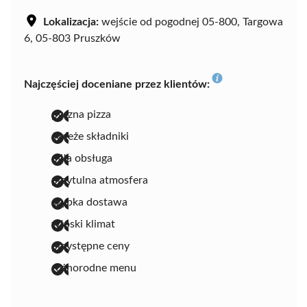
Lokalizacja:
wejście od pogodnej 05-800, Targowa
6, 05-803 Pruszków
Najczęściej doceniane przez klientów:
pyszna pizza
świeże składniki
miła obsługa
przytulna atmosfera
szybka dostawa
włoski klimat
przystępne ceny
różnorodne menu