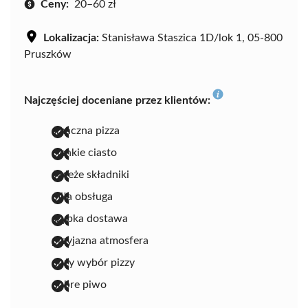
Ceny:
20–60 zł
Lokalizacja:
Stanisława Staszica 1D/lok 1, 05-800
Pruszków
Najczęściej doceniane przez klientów:
smaczna pizza
cienkie ciasto
świeże składniki
miła obsługa
szybka dostawa
przyjazna atmosfera
duży wybór pizzy
dobre piwo