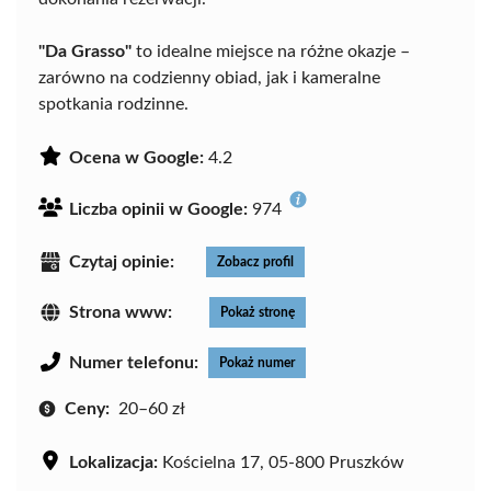
"Da Grasso"
to idealne miejsce na różne okazje –
zarówno na codzienny obiad, jak i kameralne
spotkania rodzinne.
Ocena w Google:
4.2
Liczba opinii w Google:
974
Czytaj opinie:
Zobacz profil
Strona www:
Pokaż stronę
Numer telefonu:
Pokaż numer
Ceny:
20–60 zł
Lokalizacja:
Kościelna 17, 05-800 Pruszków