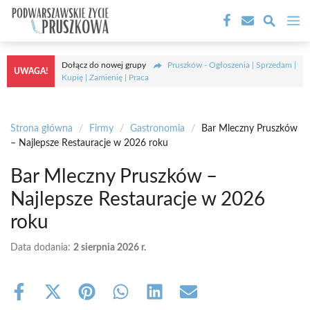
Przejdź
M
do
treści
Dołącz do nowej grupy
Pruszków - Ogłoszenia | Sprzedam |
UWAGA!
Kupię | Zamienię | Praca
Strona główna
/
Firmy
/
Gastronomia
/
Bar Mleczny Pruszków
– Najlepsze Restauracje w 2026 roku
Bar Mleczny Pruszków –
Najlepsze Restauracje w 2026
roku
Data dodania:
2 sierpnia 2026 r.
Share
Share
Share
Share
Share
Share
on
on
on
on
on
on