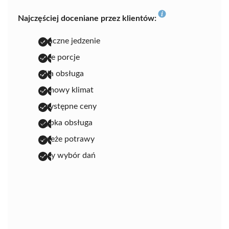
Najczęściej doceniane przez klientów:
smaczne jedzenie
duże porcje
miła obsługa
domowy klimat
przystępne ceny
szybka obsługa
świeże potrawy
duży wybór dań