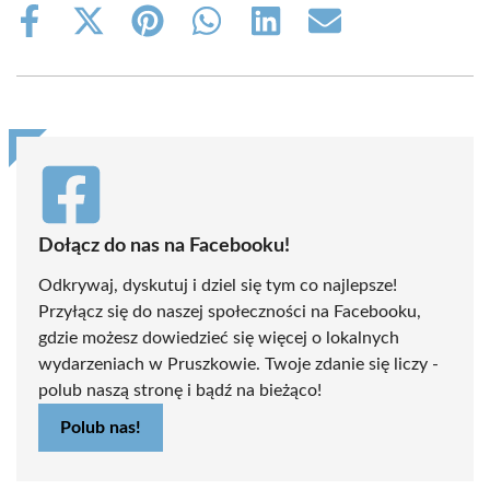
Share
Share
Share
Share
Share
Share
on
on
on
on
on
on
Facebook
X
Pinterest
WhatsApp
LinkedIn
Email
(Twitter)
Dołącz do nas na Facebooku!
Odkrywaj, dyskutuj i dziel się tym co najlepsze!
Przyłącz się do naszej społeczności na Facebooku,
gdzie możesz dowiedzieć się więcej o lokalnych
wydarzeniach w Pruszkowie. Twoje zdanie się liczy -
polub naszą stronę i bądź na bieżąco!
Polub nas!