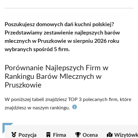
Facebook
X
Pinterest
WhatsApp
LinkedIn
Email
(Twitter)
Poszukujesz domowych dań kuchni polskiej?
Przedstawiamy zestawienie najlepszych barów
mlecznych w Pruszkowie w sierpniu 2026 roku
wybranych spośród 5 firm.
Porównanie Najlepszych Firm w
Rankingu Barów Mlecznych w
Pruszkowie
W poniższej tabeli znajdziesz TOP 3 polecanych firm, które
znajdziesz w naszym rankingu.
Pozycja
Firma
Ocena
Wizytówk