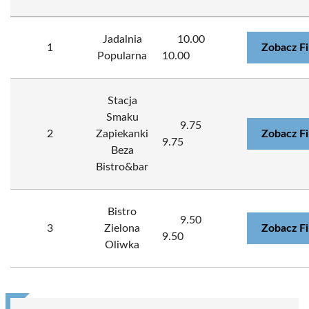
Jadalnia
10.00
1
Zobacz F
Popularna
10.00
Stacja
Smaku
9.75
2
Zapiekanki
Zobacz F
9.75
Beza
Bistro&bar
Bistro
9.50
3
Zielona
Zobacz F
9.50
Oliwka