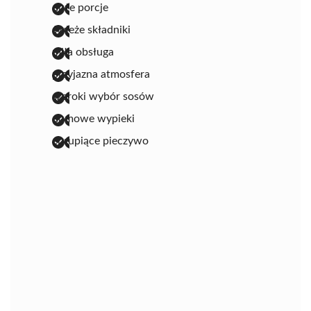
duże porcje
świeże składniki
miła obsługa
przyjazna atmosfera
szeroki wybór sosów
domowe wypieki
chrupiące pieczywo