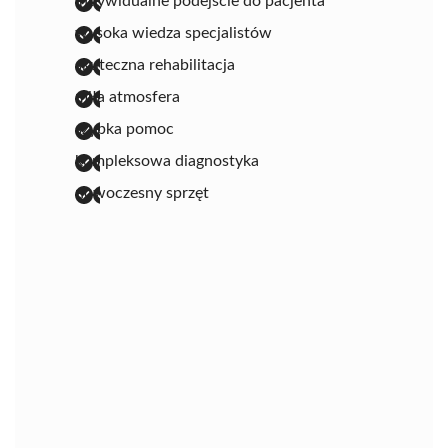
indywidualne podejście do pacjenta
wysoka wiedza specjalistów
skuteczna rehabilitacja
miła atmosfera
szybka pomoc
kompleksowa diagnostyka
nowoczesny sprzęt