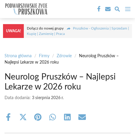
Przejdź
M
do
treści
Dołącz do nowej grupy
Pruszków - Ogłoszenia | Sprzedam |
UWAGA!
Kupię | Zamienię | Praca
Strona główna
/
Firmy
/
Zdrowie
/
Neurolog Pruszków –
Najlepsi Lekarze w 2026 roku
Neurolog Pruszków – Najlepsi
Lekarze w 2026 roku
Data dodania:
3 sierpnia 2026 r.
Share
Share
Share
Share
Share
Share
on
on
on
on
on
on
Facebook
X
Pinterest
WhatsApp
LinkedIn
Email
(Twitter)