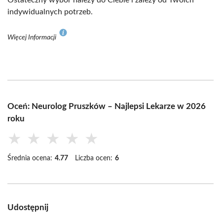
Ostateczny wybór należy do Ciebie i zależy od Twoich
indywidualnych potrzeb.
Więcej Informacji
Oceń: Neurolog Pruszków – Najlepsi Lekarze w 2026
roku
★
★
★
★
★
Średnia ocena:
4.77
Liczba ocen:
6
Udostępnij