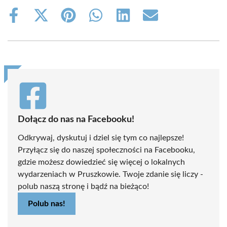
Share
Share
Share
Share
Share
Share
on
on
on
on
on
on
Facebook
X
Pinterest
WhatsApp
LinkedIn
Email
(Twitter)
Dołącz do nas na Facebooku!
Odkrywaj, dyskutuj i dziel się tym co najlepsze!
Przyłącz się do naszej społeczności na Facebooku,
gdzie możesz dowiedzieć się więcej o lokalnych
wydarzeniach w Pruszkowie. Twoje zdanie się liczy -
polub naszą stronę i bądź na bieżąco!
Polub nas!