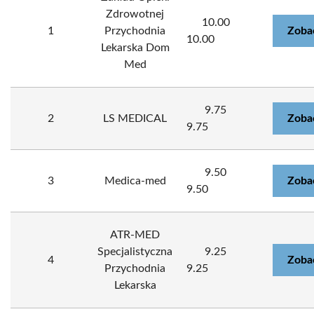
Zdrowotnej
10.00
1
Przychodnia
Zoba
10.00
Lekarska Dom
Med
9.75
2
LS MEDICAL
Zoba
9.75
9.50
3
Medica-med
Zoba
9.50
ATR-MED
Specjalistyczna
9.25
4
Zoba
Przychodnia
9.25
Lekarska