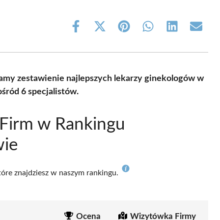
Share
Share
Share
Share
Share
Share
on
on
on
on
on
on
Facebook
X
Pinterest
WhatsApp
LinkedIn
Email
(Twitter)
iamy zestawienie najlepszych lekarzy ginekologów w
śród 6 specjalistów.
 Firm w Rankingu
wie
które znajdziesz w naszym rankingu.
Ocena
Wizytówka Firmy