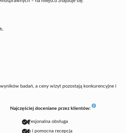
łnosprawnych – na miejscu znajduje się:
h.
yników badań, a ceny wizyt pozostają konkurencyjne i
Najczęściej doceniane przez klientów:
profesjonalna obsługa
miła i pomocna recepcja