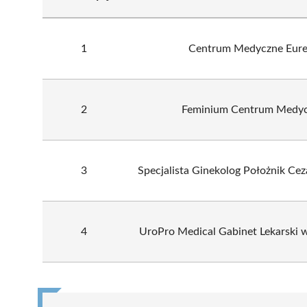
1
Centrum Medyczne Eure
2
Feminium Centrum Medy
3
Specjalista Ginekolog Położnik Ce
4
UroPro Medical Gabinet Lekarski 