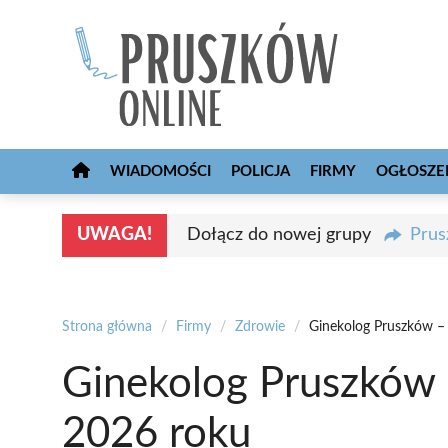
Przejdź
do
treści
WIADOMOŚCI
POLICJA
FIRMY
OGŁOSZE
UWAGA!
Dołącz do nowej grupy
Prus
Strona główna
/
Firmy
/
Zdrowie
/
Ginekolog Pruszków – 
Ginekolog Pruszków 
2026 roku