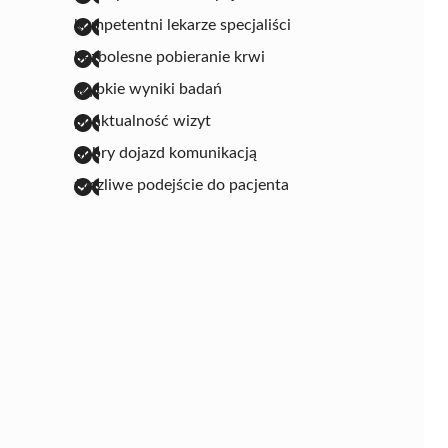
kompetentni lekarze specjaliści
bezbolesne pobieranie krwi
szybkie wyniki badań
punktualność wizyt
dobry dojazd komunikacją
życzliwe podejście do pacjenta