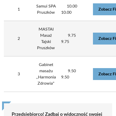
Samui SPA
10.00
1
Zobacz F
Pruszków
10.00
MASTAI
Masaż
9.75
2
Zobacz F
Tajski
9.75
Pruszków
Gabinet
masażu
9.50
3
Zobacz F
,,Harmonia
9.50
Zdrowia"
Przedsiębiorco! Zadbaj o widoczność swojej