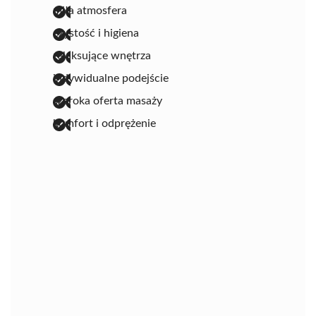
miła atmosfera
czystość i higiena
relaksujące wnętrza
indywidualne podejście
szeroka oferta masaży
komfort i odprężenie