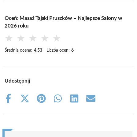
Oceń: Masaż Tajski Pruszków – Najlepsze Salony w
2026 roku
★
★
★
★
★
Średnia ocena:
4.53
Liczba ocen:
6
Udostępnij
Share
Share
Share
Share
Share
Share
on
on
on
on
on
on
Facebook
X
Pinterest
WhatsApp
LinkedIn
Email
(Twitter)