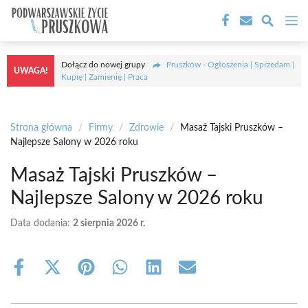
Przejdź
M
do
treści
Dołącz do nowej grupy
Pruszków - Ogłoszenia | Sprzedam |
UWAGA!
Kupię | Zamienię | Praca
Strona główna
/
Firmy
/
Zdrowie
/
Masaż Tajski Pruszków –
Najlepsze Salony w 2026 roku
Masaż Tajski Pruszków –
Najlepsze Salony w 2026 roku
Data dodania:
2 sierpnia 2026 r.
Share
Share
Share
Share
Share
Share
on
on
on
on
on
on
Facebook
X
Pinterest
WhatsApp
LinkedIn
Email
(Twitter)