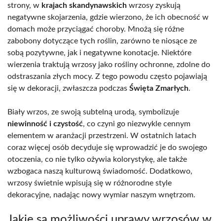
strony, w
krajach skandynawskich
wrzosy zyskują
negatywne skojarzenia, gdzie wierzono, że ich obecność w
domach może przyciągać choroby. Mnożą się różne
zabobony dotyczące tych roślin, zarówno te niosące ze
sobą pozytywne, jak i negatywne konotacje. Niektóre
wierzenia traktują wrzosy jako rośliny ochronne, zdolne do
odstraszania złych mocy. Z tego powodu często pojawiają
się w dekoracji, zwłaszcza podczas
Święta Zmarłych
.
Biały wrzos, ze swoją subtelną urodą, symbolizuje
niewinność i czystość
, co czyni go niezwykle cennym
elementem w aranżacji przestrzeni. W ostatnich latach
coraz więcej osób decyduje się wprowadzić je do swojego
otoczenia, co nie tylko ożywia kolorystykę, ale także
wzbogaca naszą kulturową świadomość. Dodatkowo,
wrzosy świetnie wpisują się w różnorodne style
dekoracyjne, nadając nowy wymiar naszym wnętrzom.
Jakie są możliwości uprawy wrzosów w