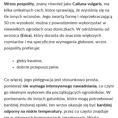
Wrzos pospolity
, znany również jako
Calluna vulgaris
, ma
kilka unikalnych cech, które sprawiają, że wyróżnia się na
tle innych wrzosów. Jego zwartą formę i nieprzekraczającą
50 cm wysokość można z powodzeniem wykorzystać w
niewielkich ogrodach oraz doniczkach. W odróżnieniu od
wrzośca (
Erica
), który dorasta do znacznie większych
rozmiarów i ma specyficzne wymagania glebowe, wrzos
pospolity preferuje:
gleby kwaśne,
dobrze przepuszczalne.
Co więcej, jego pielęgnacja jest stosunkowo prosta,
ponieważ
nie wymaga intensywnego nawadniania
, co czyni
go idealnym wyborem dla początkujących ogrodników. W
porównaniu do innych gatunków, które mogą potrzebować
bardziej złożonej opieki, ten wrzos okazuje się być
bardziej
odporny na niskie temperatury
, przez co często znajduje
się w zimowych kompozycjach ogrodowych. Warto