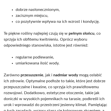
dobrze nasłonecznionym,
zacisznym miejscu,
co pozytywnie wpływa na ich wzrost i kondycję.
Te piękne rośliny najlepiej czują się w
pełnym słońcu
, co
sprzyja ich obfitemu kwitnieniu. Oprócz wyboru
odpowiedniego stanowiska, istotne jest również:
regularne podlewanie,
umiarkowana ilość wody.
Zarówno
przesuszenie
, jak i
nadmiar wody
mogą osłabić
ich zdrowie. Optymalne podłoże to takie, które jest dobrze
przepuszczalne i kwaśne, co sprzyja ich prawidłowemu
rozwojowi. Dodatkowo, estetyczne otoczenie, takie jak
doniczki w wysokich pojemnikach na tarasie, podkreśli ich
urok i wprowadzi do przestrzeni jesienny klimat. Pamiętając
o tych zasadach, wrzosy staną się kolorowym akcentem, a