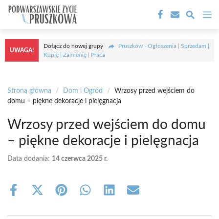
Przejdź
M
do
treści
Dołącz do nowej grupy
Pruszków - Ogłoszenia | Sprzedam |
UWAGA!
Kupię | Zamienię | Praca
Strona główna
/
Dom i Ogród
/
Wrzosy przed wejściem do
domu – piękne dekoracje i pielęgnacja
Wrzosy przed wejściem do domu
– piękne dekoracje i pielęgnacja
Data dodania:
14 czerwca 2025 r.
Share
Share
Share
Share
Share
Share
on
on
on
on
on
on
Facebook
X
Pinterest
WhatsApp
LinkedIn
Email
(Twitter)