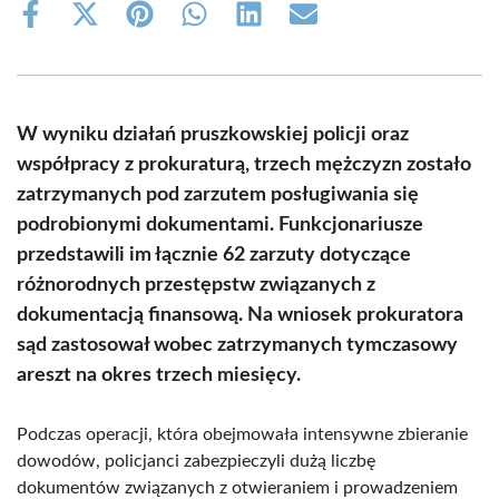
Share
Share
Share
Share
Share
Share
on
on
on
on
on
on
Facebook
X
Pinterest
WhatsApp
LinkedIn
Email
(Twitter)
W wyniku działań pruszkowskiej policji oraz
współpracy z prokuraturą, trzech mężczyzn zostało
zatrzymanych pod zarzutem posługiwania się
podrobionymi dokumentami. Funkcjonariusze
przedstawili im łącznie 62 zarzuty dotyczące
różnorodnych przestępstw związanych z
dokumentacją finansową. Na wniosek prokuratora
sąd zastosował wobec zatrzymanych tymczasowy
areszt na okres trzech miesięcy.
Podczas operacji, która obejmowała intensywne zbieranie
dowodów, policjanci zabezpieczyli dużą liczbę
dokumentów związanych z otwieraniem i prowadzeniem