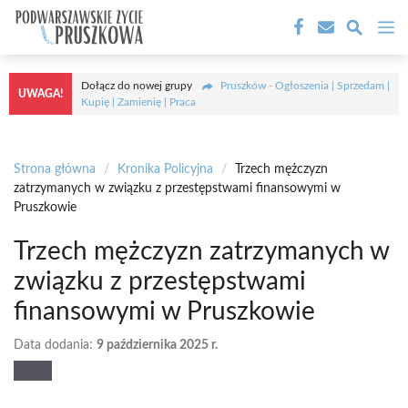
Przejdź
M
do
treści
Dołącz do nowej grupy
Pruszków - Ogłoszenia | Sprzedam |
UWAGA!
Kupię | Zamienię | Praca
Strona główna
/
Kronika Policyjna
/
Trzech mężczyzn
zatrzymanych w związku z przestępstwami finansowymi w
Pruszkowie
Trzech mężczyzn zatrzymanych w
związku z przestępstwami
finansowymi w Pruszkowie
Data dodania:
9 października 2025 r.