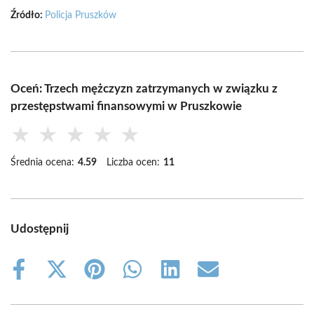
Źródło:
Policja Pruszków
Oceń: Trzech mężczyzn zatrzymanych w związku z
przestępstwami finansowymi w Pruszkowie
★
★
★
★
★
Średnia ocena:
4.59
Liczba ocen:
11
Udostępnij
Share
Share
Share
Share
Share
Share
on
on
on
on
on
on
Facebook
X
Pinterest
WhatsApp
LinkedIn
Email
(Twitter)