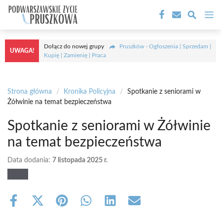
Przejdź
M
do
treści
Dołącz do nowej grupy
Pruszków - Ogłoszenia | Sprzedam |
UWAGA!
Kupię | Zamienię | Praca
Strona główna
/
Kronika Policyjna
/
Spotkanie z seniorami w
Żółwinie na temat bezpieczeństwa
Spotkanie z seniorami w Żółwinie
na temat bezpieczeństwa
Data dodania:
7 listopada 2025 r.
Share
Share
Share
Share
Share
Share
on
on
on
on
on
on
Facebook
X
Pinterest
WhatsApp
LinkedIn
Email