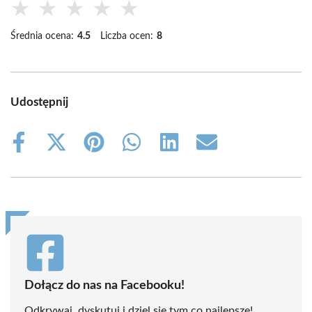
★
★
★
★
★
Średnia ocena:
4.5
Liczba ocen:
8
Udostępnij
Share
Share
Share
Share
Share
Share
on
on
on
on
on
on
Facebook
X
Pinterest
WhatsApp
LinkedIn
Email
(Twitter)
Dołącz do nas na Facebooku!
Odkrywaj, dyskutuj i dziel się tym co najlepsze!