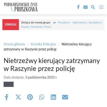
Przejdź
M
do
treści
Dołącz do nowej grupy
Pruszków - Ogłoszenia | Sprzedam |
UWAGA!
Kupię | Zamienię | Praca
Strona główna
/
Kronika Policyjna
/
Nietrzeźwy kierujący
zatrzymany w Raszynie przez policję
Nietrzeźwy kierujący zatrzymany
w Raszynie przez policję
Data dodania:
3 października 2025 r.
Share
Share
Share
Share
Share
Share
on
on
on
on
on
on
Facebook
X
Pinterest
WhatsApp
LinkedIn
Email