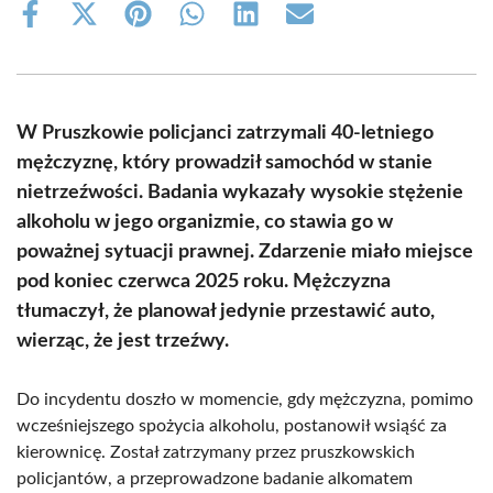
Share
Share
Share
Share
Share
Share
on
on
on
on
on
on
Facebook
X
Pinterest
WhatsApp
LinkedIn
Email
(Twitter)
W Pruszkowie policjanci zatrzymali 40-letniego
mężczyznę, który prowadził samochód w stanie
nietrzeźwości. Badania wykazały wysokie stężenie
alkoholu w jego organizmie, co stawia go w
poważnej sytuacji prawnej. Zdarzenie miało miejsce
pod koniec czerwca 2025 roku. Mężczyzna
tłumaczył, że planował jedynie przestawić auto,
wierząc, że jest trzeźwy.
Do incydentu doszło w momencie, gdy mężczyzna, pomimo
wcześniejszego spożycia alkoholu, postanowił wsiąść za
kierownicę. Został zatrzymany przez pruszkowskich
policjantów, a przeprowadzone badanie alkomatem