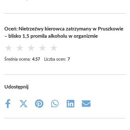
Oceń: Nietrzeźwy kierowca zatrzymany w Pruszkowie
– blisko 1,5 promila alkoholu w organizmie
★
★
★
★
★
Średnia ocena:
4.57
Liczba ocen:
7
Udostępnij
Share
Share
Share
Share
Share
Share
on
on
on
on
on
on
Facebook
X
Pinterest
WhatsApp
LinkedIn
Email
(Twitter)