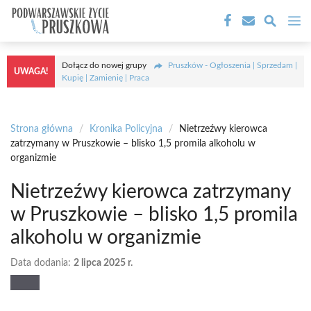
Przejdź
M
do
treści
Dołącz do nowej grupy
Pruszków - Ogłoszenia | Sprzedam |
UWAGA!
Kupię | Zamienię | Praca
Strona główna
/
Kronika Policyjna
/
Nietrzeźwy kierowca
zatrzymany w Pruszkowie – blisko 1,5 promila alkoholu w
organizmie
Nietrzeźwy kierowca zatrzymany
w Pruszkowie – blisko 1,5 promila
alkoholu w organizmie
Data dodania:
2 lipca 2025 r.