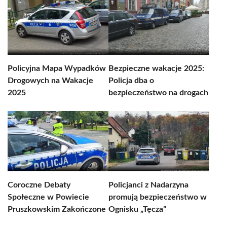
Policyjna Mapa Wypadków
Bezpieczne wakacje 2025:
Drogowych na Wakacje
Policja dba o
2025
bezpieczeństwo na drogach
Coroczne Debaty
Policjanci z Nadarzyna
Społeczne w Powiecie
promują bezpieczeństwo w
Pruszkowskim Zakończone
Ognisku „Tęcza”