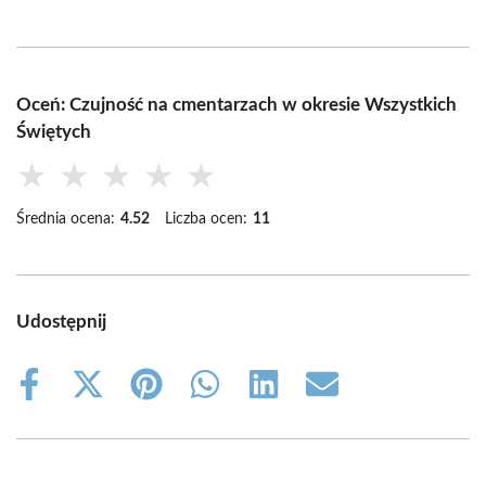
Oceń: Czujność na cmentarzach w okresie Wszystkich
Świętych
★
★
★
★
★
Średnia ocena:
4.52
Liczba ocen:
11
Udostępnij
Share
Share
Share
Share
Share
Share
on
on
on
on
on
on
Facebook
X
Pinterest
WhatsApp
LinkedIn
Email
(Twitter)