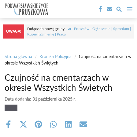
Przejdź
M
do
treści
Dołącz do nowej grupy
Pruszków - Ogłoszenia | Sprzedam |
UWAGA!
Kupię | Zamienię | Praca
Strona główna
/
Kronika Policyjna
/
Czujność na cmentarzach w
okresie Wszystkich Świętych
Czujność na cmentarzach w
okresie Wszystkich Świętych
Data dodania:
31 października 2025 r.
Share
Share
Share
Share
Share
Share
on
on
on
on
on
on
Facebook
X
Pinterest
WhatsApp
LinkedIn
Email