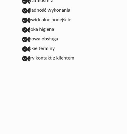
miła atmosfera
dokładność wykonania
indywidualne podejście
wysoka higiena
fachowa obsługa
szybkie terminy
dobry kontakt z klientem