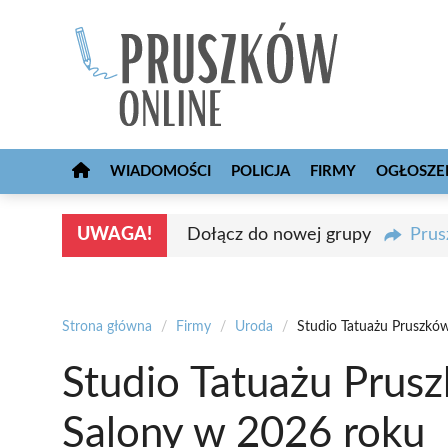
Przejdź
do
treści
WIADOMOŚCI
POLICJA
FIRMY
OGŁOSZE
UWAGA!
Dołącz do nowej grupy
Prus
Strona główna
/
Firmy
/
Uroda
/
Studio Tatuażu Pruszkó
Studio Tatuażu Prus
Salony w 2026 roku