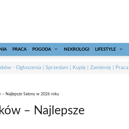
NIA
PRACA
POGODA
NEKROLOGI
LIFESTYLE
zków - Ogłoszenia | Sprzedam | Kupię | Zamienię | Praca
w – Najlepsze Salony w 2026 roku
zków – Najlepsze