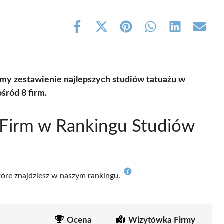
Share
Share
Share
Share
Share
Share
on
on
on
on
on
on
Facebook
X
Pinterest
WhatsApp
LinkedIn
Email
(Twitter)
my zestawienie najlepszych studiów tatuażu w
śród 8 firm.
 Firm w Rankingu Studiów
które znajdziesz w naszym rankingu.
Ocena
Wizytówka Firmy