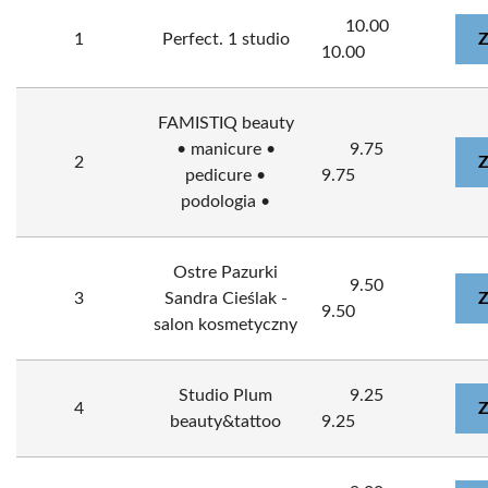
10.00
1
Perfect. 1 studio
Z
10.00
FAMISTIQ beauty
• manicure •
9.75
2
Z
pedicure •
9.75
podologia •
Ostre Pazurki
9.50
3
Sandra Cieślak -
Z
9.50
salon kosmetyczny
Studio Plum
9.25
4
Z
beauty&tattoo
9.25