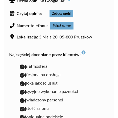
Liczba opinii w Google:
48
Czytaj opinie:
Zobacz profil
Numer telefonu:
Pokaż numer
Lokalizacja:
3 Maja 20, 05-800 Pruszków
Najczęściej doceniane przez klientów:
miła atmosfera
profesjonalna obsługa
wysoka jakość usług
precyzyjne wykonanie paznokci
doświadczony personel
czystość salonu
indywidualne podejście