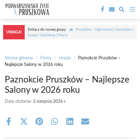
Przejdź
M
do
treści
Dołącz do nowej grupy
Pruszków - Ogłoszenia | Sprzedam |
UWAGA!
Kupię | Zamienię | Praca
Strona główna
/
Firmy
/
Uroda
/
Paznokcie Pruszków –
Najlepsze Salony w 2026 roku
Paznokcie Pruszków – Najlepsze
Salony w 2026 roku
Data dodania:
2 sierpnia 2026 r.
Share
Share
Share
Share
Share
Share
on
on
on
on
on
on
Facebook
X
Pinterest
WhatsApp
LinkedIn
Email
(Twitter)