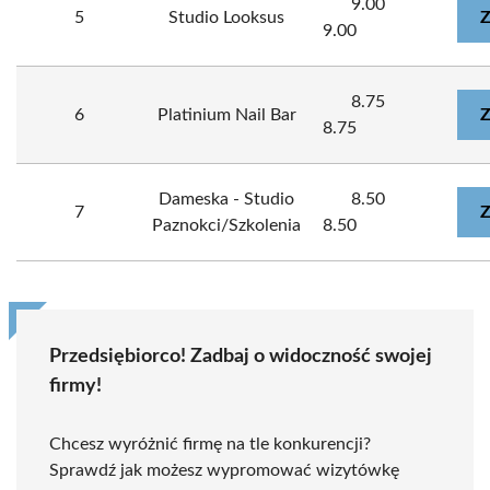
9.00
5
Studio Looksus
Z
9.00
8.75
6
Platinium Nail Bar
Z
8.75
Dameska - Studio
8.50
7
Z
Paznokci/Szkolenia
8.50
Przedsiębiorco! Zadbaj o widoczność swojej
firmy!
Chcesz wyróżnić firmę na tle konkurencji?
Sprawdź jak możesz wypromować wizytówkę