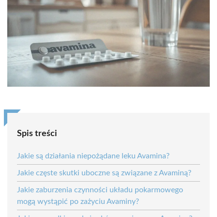
Spis treści
Jakie są działania niepożądane leku Avamina?
Jakie częste skutki uboczne są związane z Avaminą?
Jakie zaburzenia czynności układu pokarmowego
mogą wystąpić po zażyciu Avaminy?