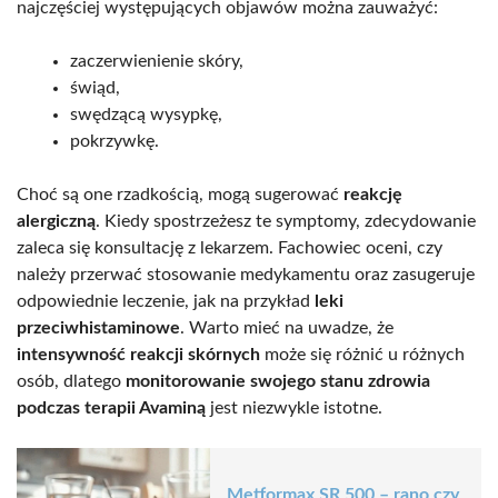
najczęściej występujących objawów można zauważyć:
zaczerwienienie skóry,
świąd,
swędzącą wysypkę,
pokrzywkę.
Choć są one rzadkością, mogą sugerować
reakcję
alergiczną
. Kiedy spostrzeżesz te symptomy, zdecydowanie
zaleca się konsultację z lekarzem. Fachowiec oceni, czy
należy przerwać stosowanie medykamentu oraz zasugeruje
odpowiednie leczenie, jak na przykład
leki
przeciwhistaminowe
. Warto mieć na uwadze, że
intensywność reakcji skórnych
może się różnić u różnych
osób, dlatego
monitorowanie swojego stanu zdrowia
podczas terapii Avaminą
jest niezwykle istotne.
Metformax SR 500 – rano czy