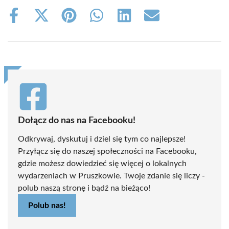
Share
Share
Share
Share
Share
Share
on
on
on
on
on
on
Facebook
X
Pinterest
WhatsApp
LinkedIn
Email
(Twitter)
Dołącz do nas na Facebooku!
Odkrywaj, dyskutuj i dziel się tym co najlepsze!
Przyłącz się do naszej społeczności na Facebooku,
gdzie możesz dowiedzieć się więcej o lokalnych
wydarzeniach w Pruszkowie. Twoje zdanie się liczy -
polub naszą stronę i bądź na bieżąco!
Polub nas!