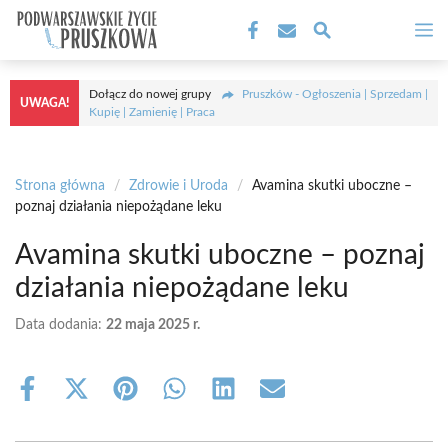
Przejdź
M
do
treści
Dołącz do nowej grupy
Pruszków - Ogłoszenia | Sprzedam |
UWAGA!
Kupię | Zamienię | Praca
Strona główna
/
Zdrowie i Uroda
/
Avamina skutki uboczne –
poznaj działania niepożądane leku
Avamina skutki uboczne – poznaj
działania niepożądane leku
Data dodania:
22 maja 2025 r.
Share
Share
Share
Share
Share
Share
on
on
on
on
on
on
Facebook
X
Pinterest
WhatsApp
LinkedIn
Email
(Twitter)