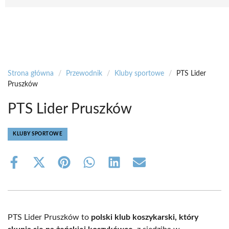
Strona główna
/
Przewodnik
/
Kluby sportowe
/
PTS Lider
Pruszków
PTS Lider Pruszków
KLUBY SPORTOWE
Share
Share
Share
Share
Share
Share
on
on
on
on
on
on
Facebook
X
Pinterest
WhatsApp
LinkedIn
Email
(Twitter)
PTS Lider Pruszków to
polski klub koszykarski, który