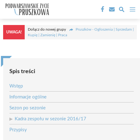
Przejdź
M
do
treści
Dołącz do nowej grupy
Pruszków - Ogłoszenia | Sprzedam |
UWAGA!
Kupię | Zamienię | Praca
Spis treści
Wstęp
Informacje ogólne
Sezon po sezonie
Kadra zespołu w sezonie 2016/17
Przypisy