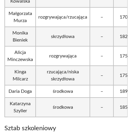
Kowalska
Małgorzata
rozgrywająca/rzucająca
–
170
Murza
Monika
skrzydłowa
–
182
Bieniek
Alicja
rozgrywająca
–
175
Minczewska
Kinga
rzucająca/niska
–
175
Milcarz
skrzydłowa
Daria Doga
środkowa
–
189
Katarzyna
środkowa
–
185
Szyller
Sztab szkoleniowy