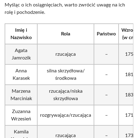
Myśląc o ich osiągnięciach, warto zwrócić uwagę na ich
rolę i pochodzenie.
Imię i
Wzrost
Rola
Państwo
Nazwisko
(w cm)
Agata
rzucająca
–
175
Jamrozik
Anna
silna skrzydłowa/
–
181
Karasek
środkowa
Marzena
rzucająca/niska
–
183
Marciniak
skrzydłowa
Zuzanna
rozgrywająca/rzucająca
–
171
Wrzesień
Kamila
rzucająca
–
173