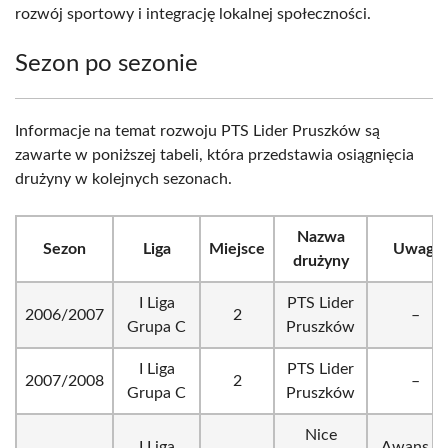
rozwój sportowy i integrację lokalnej społeczności.
Sezon po sezonie
Informacje na temat rozwoju PTS Lider Pruszków są
zawarte w poniższej tabeli, która przedstawia osiągnięcia
drużyny w kolejnych sezonach.
Nazwa
Sezon
Liga
Miejsce
Uwagi
drużyny
I Liga
PTS Lider
2006/2007
2
–
Grupa C
Pruszków
I Liga
PTS Lider
2007/2008
2
–
Grupa C
Pruszków
Nice
I Liga
Awans d