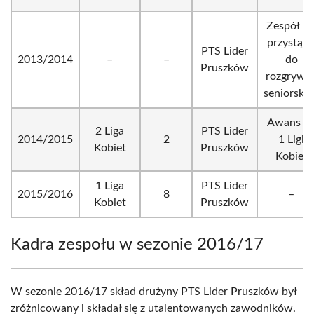
Zespół ni
przystąpi
PTS Lider
2013/2014
–
–
do
Pruszków
rozgrywe
seniorskic
Awans d
2 Liga
PTS Lider
2014/2015
2
1 Ligi
Kobiet
Pruszków
Kobiet
1 Liga
PTS Lider
2015/2016
8
–
Kobiet
Pruszków
Kadra zespołu w sezonie 2016/17
W sezonie 2016/17 skład drużyny PTS Lider Pruszków był
zróżnicowany i składał się z utalentowanych zawodników.