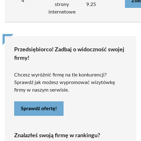
4
Zob
strony
9.25
internetowe
Przedsiębiorco! Zadbaj o widoczność swojej
firmy!
Chcesz wyróżnić firmę na tle konkurencji?
Sprawdź jak możesz wypromować wizytówkę
firmy w naszym serwisie.
Sprawdź ofertę!
Znalazłeś swoją firmę w rankingu?