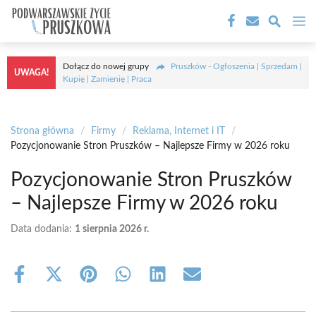
Przejdź
M
do
treści
Dołącz do nowej grupy
Pruszków - Ogłoszenia | Sprzedam |
UWAGA!
Kupię | Zamienię | Praca
Strona główna
/
Firmy
/
Reklama, Internet i IT
/
Pozycjonowanie Stron Pruszków – Najlepsze Firmy w 2026 roku
Pozycjonowanie Stron Pruszków
– Najlepsze Firmy w 2026 roku
Data dodania:
1 sierpnia 2026 r.
Share
Share
Share
Share
Share
Share
on
on
on
on
on
on
Facebook
X
Pinterest
WhatsApp
LinkedIn
Email
(Twitter)