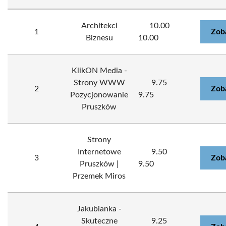
Architekci
10.00
1
Zob
Biznesu
10.00
KlikON Media -
Strony WWW
9.75
2
Zob
Pozycjonowanie
9.75
Pruszków
Strony
Internetowe
9.50
3
Zob
Pruszków |
9.50
Przemek Miros
Jakubianka -
Skuteczne
9.25