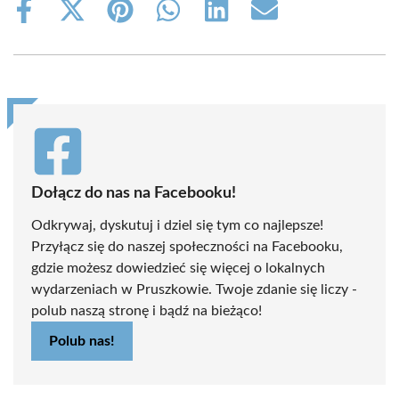
Share
Share
Share
Share
Share
Share
on
on
on
on
on
on
Facebook
X
Pinterest
WhatsApp
LinkedIn
Email
(Twitter)
Dołącz do nas na Facebooku!
Odkrywaj, dyskutuj i dziel się tym co najlepsze!
Przyłącz się do naszej społeczności na Facebooku,
gdzie możesz dowiedzieć się więcej o lokalnych
wydarzeniach w Pruszkowie. Twoje zdanie się liczy -
polub naszą stronę i bądź na bieżąco!
Polub nas!