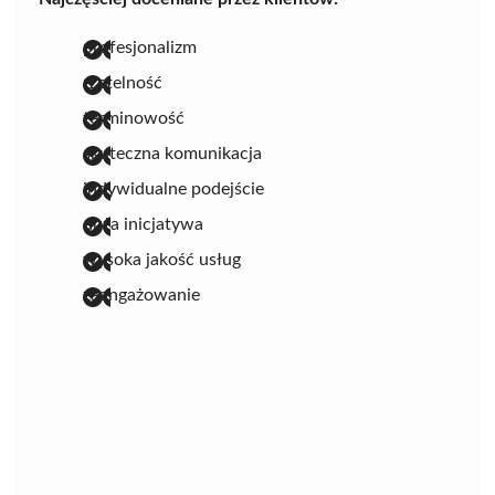
profesjonalizm
rzetelność
terminowość
skuteczna komunikacja
indywidualne podejście
duża inicjatywa
wysoka jakość usług
zaangażowanie